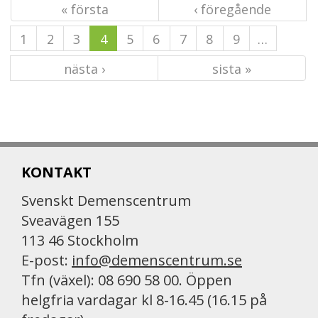
« första
‹ föregående
1
2
3
4
5
6
7
8
9
…
nästa ›
sista »
KONTAKT
Svenskt Demenscentrum
Sveavägen 155
113 46 Stockholm
E-post:
info@demenscentrum.se
Tfn (växel): 08 690 58 00. Öppen
helgfria vardagar kl 8-16.45 (16.15 på