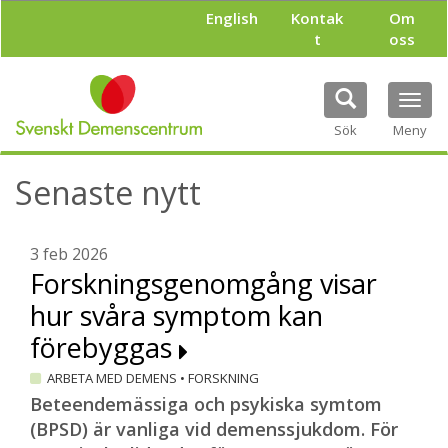
H
English
Kontak
Om
o
t
oss
p
p
a
Tog
t
navi
i
Sök
Meny
l
l
Senaste nytt
h
u
v
u
3 feb 2026
d
Forskningsgenomgång visar
i
hur svåra symptom kan
n
n
förebyggas
e
h
ARBETA MED DEMENS
•
FORSKNING
å
Beteendemässiga och psykiska symtom
l
(BPSD) är vanliga vid demenssjukdom. För
l