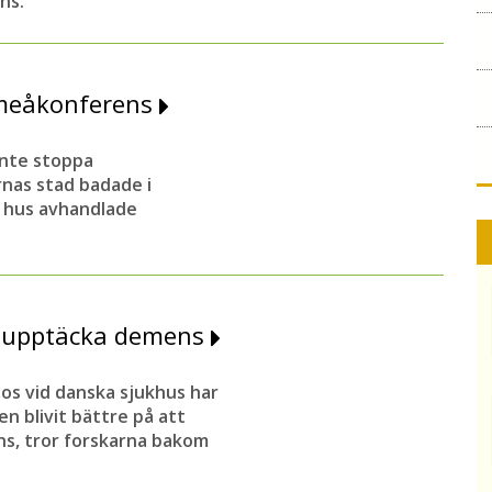
ns.
Umeåkonferens
inte stoppa
nas stad badade i
s hus avhandlade
tt upptäcka demens
os vid danska sjukhus har
en blivit bättre på att
s, tror forskarna bakom