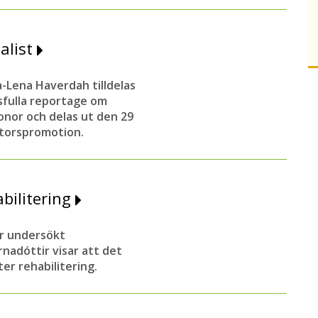
nalist
-Lena Haverdah tilldelas
ktsfulla reportage om
onor och delas ut den 29
torspromotion.
bilitering
ar undersökt
nadóttir visar att det
er rehabilitering.