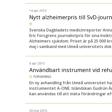
14 apr 2010
Nytt alzheimerpris till SvD-jour
Svenska Dagbladets medicinreporter Anna
Eric Forsgrens journalistpris för sina insi
Alzheimers sjukdom. Priset är på 25 000 kr
maj i samband med Umeå universitets dok
6 apr 2010
Användbart instrument vid reha
FORSKNING
En ny avhandling från Umeå universitet h
instrumentet A-ONE. Isländskan Gudrún Ár
kan användas till att mäta förändringar eft
30 mar 2010