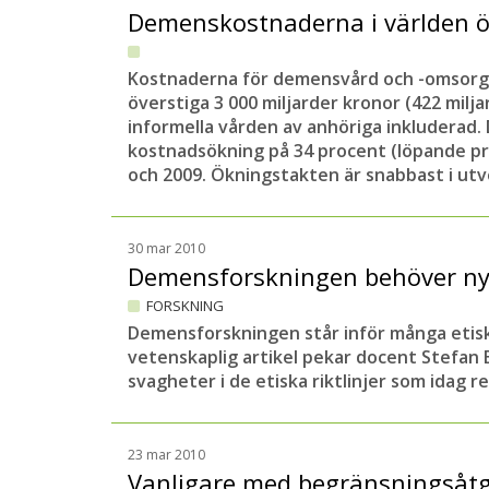
Demenskostnaderna i världen ö
Kostnaderna för demensvård och -omsorg 
överstiga 3 000 miljarder kronor (422 miljar
informella vården av anhöriga inkluderad.
kostnadsökning på 34 procent (löpande pr
och 2009. Ökningstakten är snabbast i utv
30 mar 2010
Demensforskningen behöver nya 
FORSKNING
Demensforskningen står inför många etisk
vetenskaplig artikel pekar docent Stefan 
svagheter i de etiska riktlinjer som idag r
23 mar 2010
Vanligare med begränsningsåtg