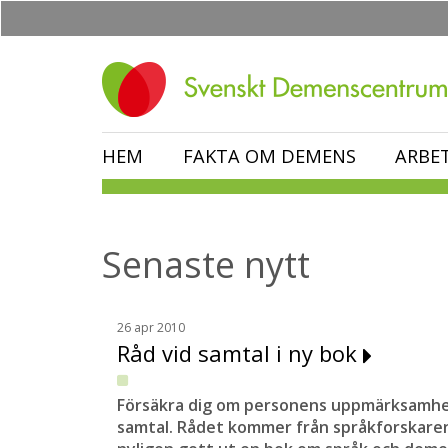
Hoppa
till
huvudinnehåll
HEM
FAKTA OM DEMENS
ARBE
Senaste nytt
26 apr 2010
Råd vid samtal i ny bok
Försäkra dig om personens uppmärksamhet
samtal. Rådet kommer från språkforskaren