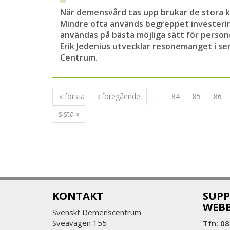
När demensvård tas upp brukar de stora 
Mindre ofta används begreppet investeri
användas på bästa möjliga sätt för pers
Erik Jedenius utvecklar resonemanget i
se
Centrum
.
« första
‹ föregående
…
84
85
86
sista »
KONTAKT
SUPP
WEB
Svenskt Demenscentrum
Sveavägen 155
Tfn: 08