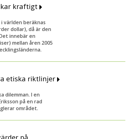
kar kraftigt
i världen beräknas
der dollar), då är den
 Det innebär en
iser) mellan åren 2005
ecklingsländerna.
etiska riktlinjer
a dilemman. I en
Eriksson på en rad
eglerar området.
ärder på