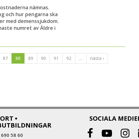
kostnaderna nämnas.
ng och hur pengarna ska
oner med demenssjukdom.
naste numret av Äldre i
87
88
89
90
91
92
…
nästa ›
ORT •
SOCIALA MEDIE
BUTBILDNINGAR
 690 58 60