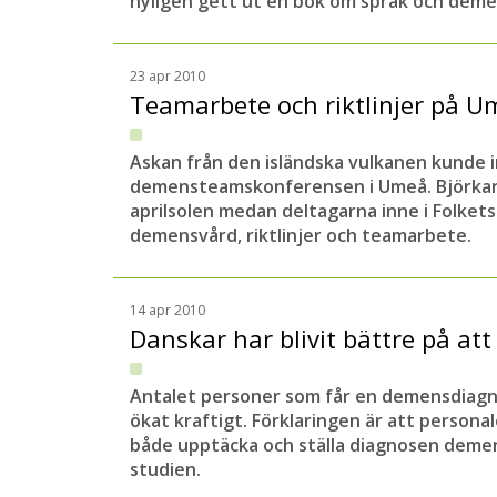
nyligen gett ut en bok om språk och deme
23 apr 2010
Teamarbete och riktlinjer på 
Askan från den isländska vulkanen kunde 
demensteamskonferensen i Umeå. Björkar
aprilsolen medan deltagarna inne i Folket
demensvård, riktlinjer och teamarbete.
14 apr 2010
Danskar har blivit bättre på a
Antalet personer som får en demensdiagn
ökat kraftigt. Förklaringen är att personal
både upptäcka och ställa diagnosen demen
studien.