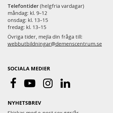
Telefontider
(helgfria vardagar)
måndag: kl. 9–12
onsdag: kl. 13–15
fredag: kl. 13–15
Övriga tider, mejla din fråga till:
webbutbildningar@demenscentrum.se
SOCIALA MEDIER
NYHETSBREV
Skickas med e-post sex ggr/år.