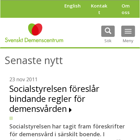
H
English
Kontak
Om
o
t
oss
p
p
a
Tog
t
navi
i
Sök
Meny
l
l
Senaste nytt
h
u
v
u
23 nov 2011
d
Socialstyrelsen föreslår
i
bindande regler för
n
n
demensvården
e
h
å
Socialstyrelsen har tagit fram föreskrifter
l
för demensvård i särskilt boende. I
l