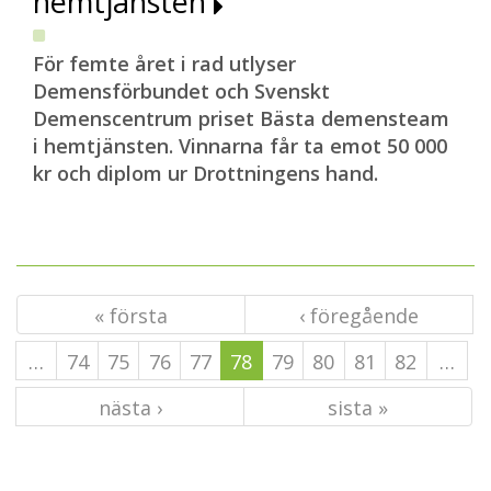
hemtjänsten
För femte året i rad utlyser
Demensförbundet och Svenskt
Demenscentrum priset Bästa demensteam
i hemtjänsten. Vinnarna får ta emot 50 000
kr och diplom ur Drottningens hand.
« första
‹ föregående
…
74
75
76
77
78
79
80
81
82
…
nästa ›
sista »