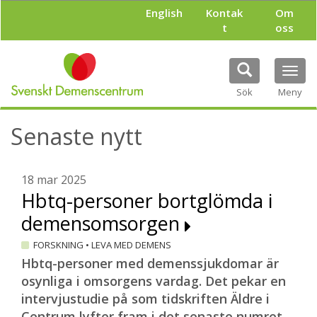
H
English
Kontak
Om
o
t
oss
p
p
a
Tog
t
navi
i
Sök
Meny
l
l
Senaste nytt
h
u
v
u
18 mar 2025
d
Hbtq-personer bortglömda i
i
demensomsorgen
n
n
FORSKNING
•
LEVA MED DEMENS
e
h
Hbtq-personer med demenssjukdomar är
å
osynliga i omsorgens vardag. Det pekar en
l
intervjustudie på som tidskriften Äldre i
l
Centrum lyfter fram i det senaste numret