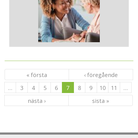
« första
‹ föregående
…
3
4
5
6
7
8
9
10
11
…
nästa ›
sista »