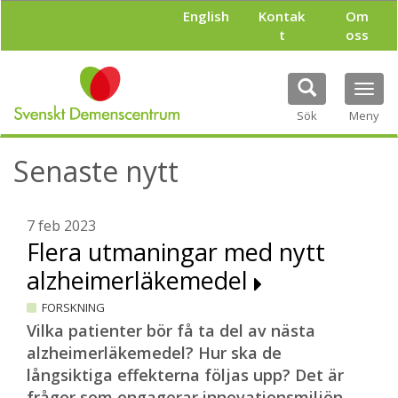
H
English
Kontak
Om
o
t
oss
p
p
a
Tog
t
navi
i
Sök
Meny
l
l
Senaste nytt
h
u
v
u
7 feb 2023
d
Flera utmaningar med nytt
i
alzheimerläkemedel
n
n
FORSKNING
e
h
Vilka patienter bör få ta del av nästa
å
alzheimerläkemedel? Hur ska de
l
långsiktiga effekterna följas upp? Det är
l
frågor som engagerar innovationsmiljön