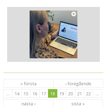
« första
‹ föregående
…
14
15
16
17
18
19
20
21
22
…
nästa ›
sista »