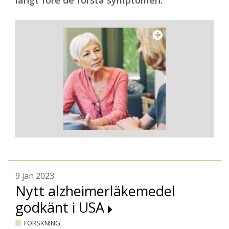
långt före de första symptomen.
9 jan 2023
Nytt alzheimerläkemedel
godkänt i USA
FORSKNING