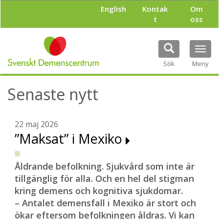
H
English
Kontak
Om
o
t
oss
p
p
a
Tog
t
navi
i
Sök
Meny
l
l
Senaste nytt
h
u
v
u
22 maj 2026
d
”Maksat” i Mexiko
i
n
n
Åldrande befolkning. Sjukvård som inte är
e
tillgänglig för alla. Och en hel del stigman
h
kring demens och kognitiva sjukdomar.
å
l
– Antalet demensfall i Mexiko är stort och
l
ökar eftersom befolkningen åldras. Vi kan