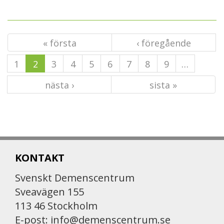
« första
‹ föregående
1
2
3
4
5
6
7
8
9
…
nästa ›
sista »
KONTAKT
Svenskt Demenscentrum
Sveavägen 155
113 46 Stockholm
E-post:
info@demenscentrum.se