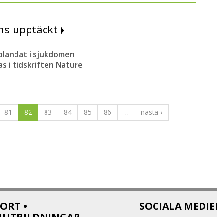
ens upptäckt
nblandat i sjukdomen
s i tidskriften Nature
81
82
83
84
85
86
…
nästa ›
ORT •
SOCIALA MEDIE
BUTBILDNINGAR