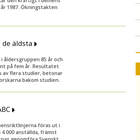
ar den kraftigt i demens
 år 1987. Ökningstakten
 de äldsta
e i åldersgruppen 85 år och
nt på fem år. Resultatet
 av fle
ra studier, betonar
forskarna bakom studien.
 ABC
nsriktlinjerna föras ut i
4 000 anställda, främst
knas
genomföra Svenskt