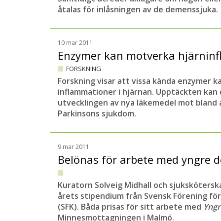
åtalas för inlåsningen av de demenssjuka.
10 mar 2011
Enzymer kan motverka hjärnin
FORSKNING
Forskning visar att vissa kända enzymer k
inflammationer i hjärnan. Upptäckten kan
utvecklingen av nya läkemedel mot bland 
Parkinsons sjukdom.
9 mar 2011
Belönas för arbete med yngre
Kuratorn Solveig Midhall och sjukskötersk
årets stipendium från Svensk Förening fö
(SFK). Båda prisas för sitt arbete med
Yng
Minnesmottagningen i Malmö.