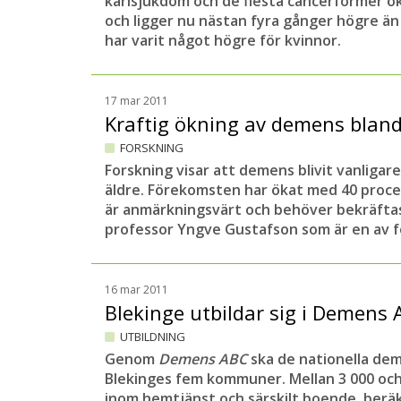
kärlsjukdom och de flesta cancerformer ök
och ligger nu nästan fyra gånger högre än
har varit något högre för kvinnor.
17 mar 2011
Kraftig ökning av demens bland
FORSKNING
Forskning visar att demens blivit vanligar
äldre. Förekomsten har ökat med 40 proce
är anmärkningsvärt och behöver bekräftas
professor Yngve Gustafson som är en av 
16 mar 2011
Blekinge utbildar sig i Demens
UTBILDNING
Genom
Demens ABC
ska de nationella deme
Blekinges fem kommuner. Mellan 3 000 och 
inom hemtjänst och särskilt boende, berä