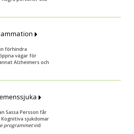
flammation
an förhindra
 öppna vägar för
annat Alzheimers och
 demenssjuka
an Sassa Persson får
r Kognitiva sjukdomar
re programmet
vid