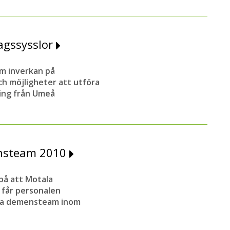
dagssysslor
m inverkan på
h möjligheter att utföra
ling från Umeå
ensteam 2010
på att Motala
 får personalen
sta demensteam inom