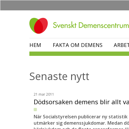
Hoppa
till
huvudinnehåll
HEM
FAKTA OM DEMENS
ARBE
Senaste nytt
21 mar 2011
Dödsorsaken demens blir allt v
När Socialstyrelsen publicerar ny statisti
utmärker sig demenssjukdomar. Medan död