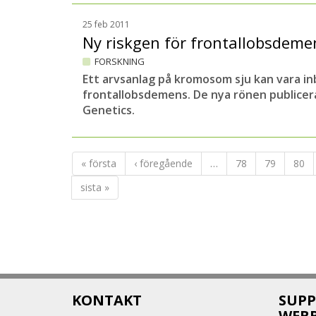
25 feb 2011
Ny riskgen för frontallobsdem
FORSKNING
Ett arvsanlag på kromosom sju kan vara i
frontallobsdemens. De nya rönen publicera
Genetics.
« första
‹ föregående
…
78
79
80
sista »
KONTAKT
SUPP
WEB