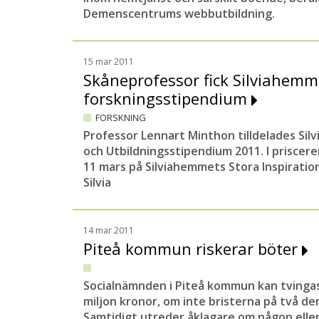
Demenscentrums webbutbildning.
15 mar 2011
Skåneprofessor fick Silviahemm
forskningsstipendium
FORSKNING
Professor Lennart Minthon tilldelades Si
och Utbildningsstipendium 2011. I prisce
11 mars på Silviahemmets Stora Inspiratio
Silvia
14 mar 2011
Piteå kommun riskerar böter
Socialnämnden i Piteå kommun kan tvingas
miljon kronor, om inte bristerna på två 
Samtidigt utreder åklagare om någon elle