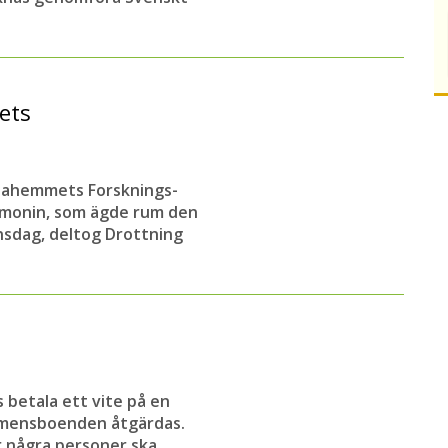
ets
lviahemmets Forsknings-
remonin, som ägde rum den
nsdag, deltog Drottning
 betala ett vite på en
demensboenden åtgärdas.
r några personer ska