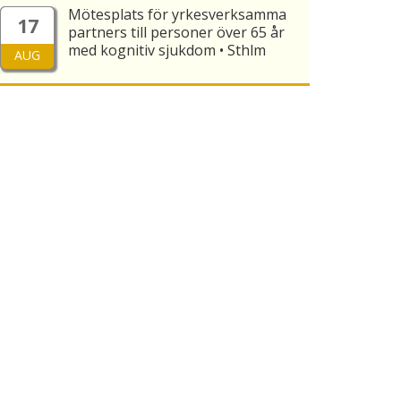
Mötesplats för yrkesverksamma
17
partners till personer över 65 år
med kognitiv sjukdom • Sthlm
AUG