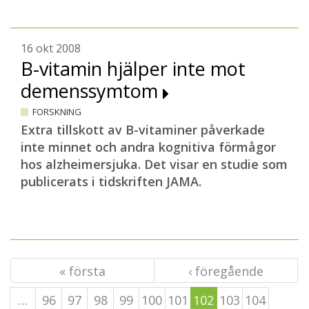
16 okt 2008
B-vitamin hjälper inte mot
demenssymtom
FORSKNING
Extra tillskott av B-vitaminer påverkade
inte minnet och andra kognitiva förmågor
hos alzheimersjuka. Det visar en studie som
publicerats i tidskriften JAMA.
« första
‹ föregående
…
96
97
98
99
100
101
102
103
104