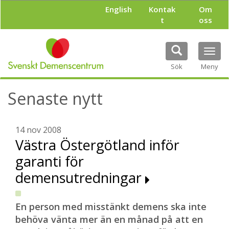
H
English
Kontak
Om
o
t
oss
p
p
a
Tog
t
navi
i
Sök
Meny
l
l
Senaste nytt
h
u
v
u
14 nov 2008
d
Västra Östergötland inför
i
garanti för
n
n
demensutredningar
e
h
å
En person med misstänkt demens ska inte
l
behöva vänta mer än en månad på att en
l