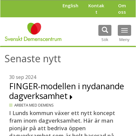
H
English
Kontak
Om
o
t
oss
p
p
a
Tog
t
navi
i
Sök
Meny
l
l
Senaste nytt
h
u
v
u
30 sep 2024
d
FINGER-modellen i nydanande
i
dagverksamhet
n
n
ARBETA MED DEMENS
e
h
I Lunds kommun växer ett nytt koncept
å
fram inom dagverksamhet. Här är man
l
pionjär på att bedriva öppen
l
dagverksamhet som är helt baserad på