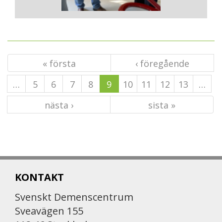
« första
‹ föregående
…
5
6
7
8
9
10
11
12
13
…
nästa ›
sista »
KONTAKT
Svenskt Demenscentrum
Sveavägen 155