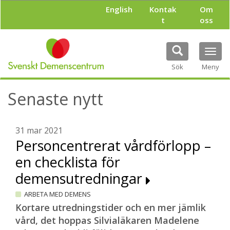
H
English
Kontak
Om
o
t
oss
p
p
a
Tog
t
navi
i
Sök
Meny
l
l
Senaste nytt
h
u
v
u
31 mar 2021
d
Personcentrerat vårdförlopp –
i
en checklista för
n
n
demensutredningar
e
h
ARBETA MED DEMENS
å
Kortare utredningstider och en mer jämlik
l
vård, det hoppas Silvialäkaren Madelene
l