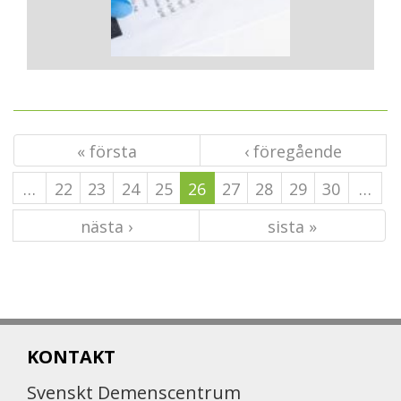
« första
‹ föregående
…
22
23
24
25
26
27
28
29
30
…
nästa ›
sista »
KONTAKT
Svenskt Demenscentrum