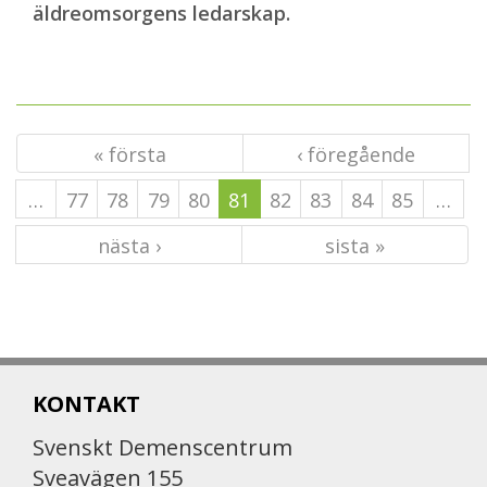
äldreomsorgens ledarskap.
« första
‹ föregående
…
77
78
79
80
81
82
83
84
85
…
nästa ›
sista »
KONTAKT
Svenskt Demenscentrum
Sveavägen 155