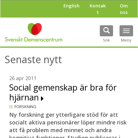
H
English
Kontak
Om
o
t
oss
p
p
a
Tog
t
navi
i
Sök
Meny
l
l
Senaste nytt
h
u
v
u
26 apr 2011
d
Social gemenskap är bra för
i
hjärnan
n
n
FORSKNING
e
h
Ny forskning ger ytterligare stöd för att
å
socialt aktiva pensionärer löper mindre risk
l
att få problem med minnet och andra
l
kognitiva funktioner.
Studien publiceras i