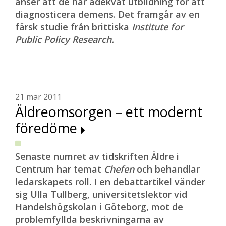
anser att de har adekvat utbildning för att
diagnosticera demens. Det framgår av en
färsk studie från brittiska
Institute for
Public Policy Research.
21 mar 2011
Äldreomsorgen – ett modernt
föredöme
Senaste numret av tidskriften Äldre i
Centrum har temat
C
hefen
och behandlar
ledarskapets roll. I en debattartikel vänder
sig Ulla Tullberg, universitetslektor vid
Handelshögskolan i Göteborg, mot de
problemfyllda beskrivningarna av