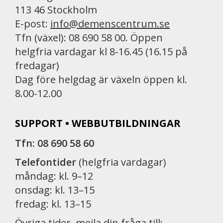
113 46 Stockholm
E-post:
info@demenscentrum.se
Tfn (växel): 08 690 58 00. Öppen
helgfria vardagar kl 8-16.45 (16.15 på
fredagar)
Dag före helgdag är växeln öppen kl.
8.00-12.00
SUPPORT • WEBBUTBILDNINGAR
Tfn: 08 690 58 60
Telefontider
(helgfria vardagar)
måndag: kl. 9–12
onsdag: kl. 13–15
fredag: kl. 13–15
Övriga tider, mejla din fråga till: