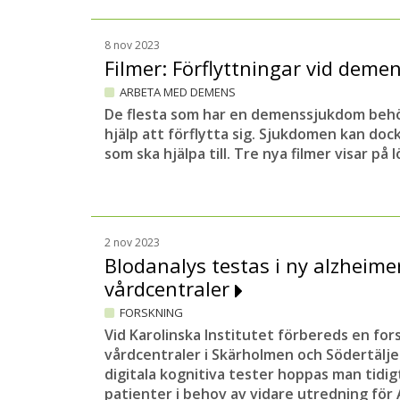
8 nov 2023
Filmer: Förflyttningar vid dem
ARBETA MED DEMENS
De flesta som har en demenssjukdom behöv
hjälp att förflytta sig. Sjukdomen kan doc
som ska hjälpa till. Tre nya filmer visar på 
2 nov 2023
Blodanalys testas i ny alzheime
vårdcentraler
FORSKNING
Vid Karolinska Institutet förbereds en for
vårdcentraler i Skärholmen och Södertälj
digitala kognitiva tester hoppas man tidig
patienter i behov av vidare utredning för