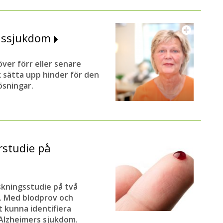
enssjukdom
er förr eller senare
k sätta upp hinder för den
lösningar.
rstudie på
skningsstudie på två
e. Med blodprov och
t kunna identifiera
 Alzheimers sjukdom.