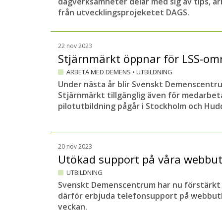
dagverksamheter delar med sig av tips, ar
från utvecklingsprojeketet DAGS.
22 nov 2023
Stjärnmärkt öppnar för LSS-om
ARBETA MED DEMENS
•
UTBILDNING
Under nästa år blir Svenskt Demenscentr
Stjärnmärkt tillgänglig även för medarbet
pilotutbildning pågår i Stockholm och Hud
20 nov 2023
Utökad support på våra webbut
UTBILDNING
Svenskt Demenscentrum har nu förstärkt
därför erbjuda telefonsupport på webbutb
veckan.