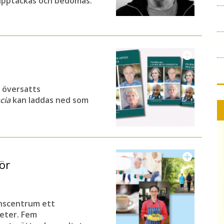
, upptäckas och bedömas.
 översatts
ncia
kan laddas ned som
ör
nscentrum ett
eter. Fem