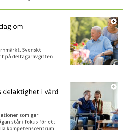
sdag om
järnmärkt, Svenskt
t på deltagaravgiften
delaktighet i vård
lationer som ger
gan står i fokus för ett
ella kompetenscentrum