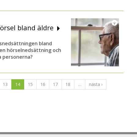
örsel bland äldre
nsnedsättningen bland
v en hörselnedsättning och
a personerna?
13
14
15
16
17
18
…
nästa ›