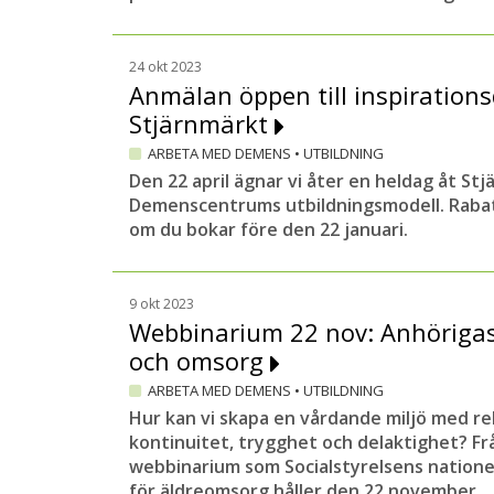
24 okt 2023
Anmälan öppen till inspiration
Stjärnmärkt
ARBETA MED DEMENS
•
UTBILDNING
Den 22 april ägnar vi åter en heldag åt St
Demenscentrums utbildningsmodell. Rabat
om du bokar före den 22 januari.
9 okt 2023
Webbinarium 22 nov: Anhörigas 
och omsorg
ARBETA MED DEMENS
•
UTBILDNING
Hur kan vi skapa en vårdande miljö med re
kontinuitet, trygghet och delaktighet? Frå
webbinarium som Socialstyrelsens nation
för äldreomsorg håller den 22 november.