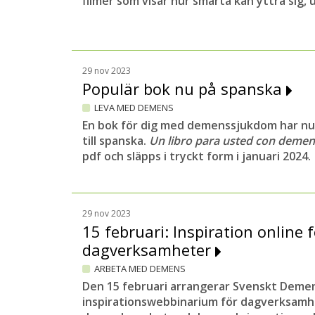
filmer som visar hur smärta kan yttra sig
29 nov 2023
Populär bok nu på spanska
LEVA MED DEMENS
En bok för dig med demenssjukdom har nu
till spanska.
Un libro para usted con deme
pdf och släpps i tryckt form i januari 2024.
29 nov 2023
15 februari: Inspiration online f
dagverksamheter
ARBETA MED DEMENS
Den 15 februari arrangerar Svenskt Deme
inspirationswebbinarium för dagverksamh