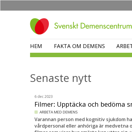
Hoppa
till
huvudinnehåll
HEM
FAKTA OM DEMENS
ARBE
Senaste nytt
6 dec 2023
Filmer: Upptäcka och bedöma 
ARBETA MED DEMENS
Varannan person med kognitiv sjukdom har
vårdpersonal eller anhöriga är medvetna o