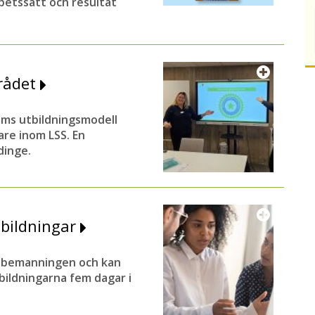
betssätt och resultat
rådet
ums utbildningsmodell
are inom LSS. En
dinge.
bildningar
 bemanningen och kan
ildningarna fem dagar i