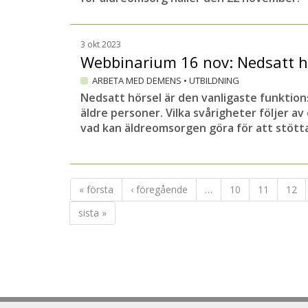
3 okt 2023
Webbinarium 16 nov: Nedsatt h
ARBETA MED DEMENS
•
UTBILDNING
Nedsatt hörsel är den vanligaste funktio
äldre personer. Vilka svårigheter följer a
vad kan äldreomsorgen göra för att stött
« första
‹ föregående
…
10
11
12
sista »