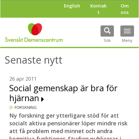
H
English
Kontak
Om
o
t
oss
p
p
a
Tog
t
navi
i
Sök
Meny
l
l
Senaste nytt
h
u
v
u
26 apr 2011
d
Social gemenskap är bra för
i
hjärnan
n
n
FORSKNING
e
h
Ny forskning ger ytterligare stöd för att
å
socialt aktiva pensionärer löper mindre risk
l
att få problem med minnet och andra
l
kognitiva funktioner.
Studien publiceras i