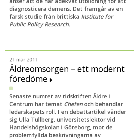
anser att de har adekvat utbildning för att
diagnosticera demens. Det framgår av en
färsk studie från brittiska
Institute for
Public Policy Research.
21 mar 2011
Äldreomsorgen – ett modernt
föredöme
Senaste numret av tidskriften Äldre i
Centrum har temat
C
hefen
och behandlar
ledarskapets roll. I en debattartikel vänder
sig Ulla Tullberg, universitetslektor vid
Handelshögskolan i Göteborg, mot de
problemfyllda beskrivningarna av