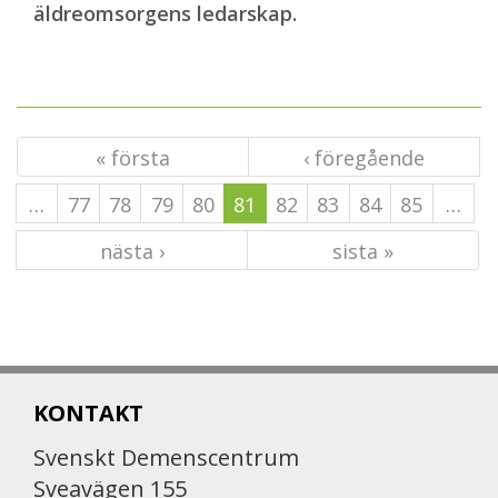
äldreomsorgens ledarskap.
« första
‹ föregående
…
77
78
79
80
81
82
83
84
85
…
nästa ›
sista »
KONTAKT
Svenskt Demenscentrum
Sveavägen 155