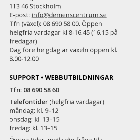
113 46 Stockholm
E-post:
info@demenscentrum.se
Tfn (växel): 08 690 58 00. Öppen
helgfria vardagar kl 8-16.45 (16.15 på
fredagar)
Dag före helgdag är växeln öppen kl.
8.00-12.00
SUPPORT • WEBBUTBILDNINGAR
Tfn: 08 690 58 60
Telefontider
(helgfria vardagar)
måndag: kl. 9–12
onsdag: kl. 13–15
fredag: kl. 13–15
Övriga tider, mejla din fråga till: