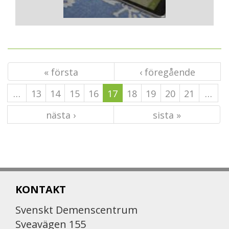
« första
‹ föregående
…
13
14
15
16
17
18
19
20
21
…
nästa ›
sista »
KONTAKT
Svenskt Demenscentrum
Sveavägen 155