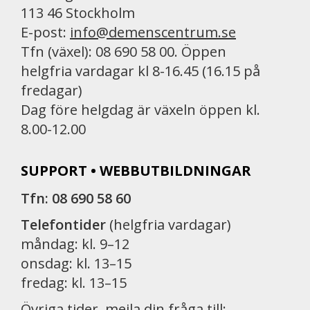
113 46 Stockholm
E-post:
info@demenscentrum.se
Tfn (växel): 08 690 58 00. Öppen
helgfria vardagar kl 8-16.45 (16.15 på
fredagar)
Dag före helgdag är växeln öppen kl.
8.00-12.00
SUPPORT • WEBBUTBILDNINGAR
Tfn: 08 690 58 60
Telefontider
(helgfria vardagar)
måndag: kl. 9–12
onsdag: kl. 13–15
fredag: kl. 13–15
Övriga tider, mejla din fråga till: