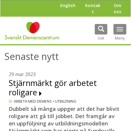
H
English
Kontak
Om
o
t
oss
p
p
a
Tog
t
navi
i
Sök
Meny
l
l
Senaste nytt
h
u
v
u
29 mar 2023
d
Stjärnmärkt gör arbetet
i
roligare
n
n
ARBETA MED DEMENS
•
UTBILDNING
e
h
Dubbelt så många uppger att det har blivit
å
roligare att gå till jobbet. Det framgår av
l
en uppföljning av utbildningsmodellen
l
Stjärnmärkt som har gjorts på Sundsvalls