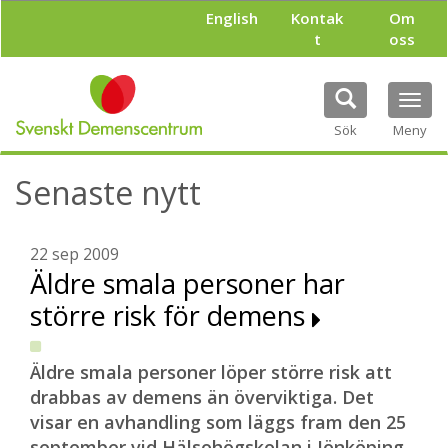
H
English
Kontak
Om
o
t
oss
p
p
a
Tog
t
navi
i
Sök
Meny
l
l
Senaste nytt
h
u
v
u
22 sep 2009
d
Äldre smala personer har
i
större risk för demens
n
n
e
h
Äldre smala personer löper större risk att
å
drabbas av demens än överviktiga. Det
l
visar en avhandling som läggs fram den 25
l
september vid Hälsohögskolan i Jönköping.