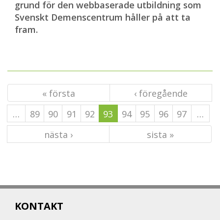
grund för den webbaserade utbildning som
Svenskt Demenscentrum håller på att ta
fram.
« första
‹ föregående
…
89
90
91
92
93
94
95
96
97
…
nästa ›
sista »
KONTAKT