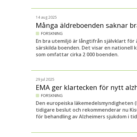
14 aug 2025
Många äldreboenden saknar br
FORSKNING
En bra utemiljö är långtifrån självklart för
särskilda boenden. Det visar en nationell 
som omfattar cirka 2 000 boenden.
29 jul 2025
EMA ger klartecken för nytt al
FORSKNING
Den europeiska läkemedelsmyndigheten (
tidigare beslut och rekommenderar nu Ki
för behandling av Alzheimers sjukdom i tidi