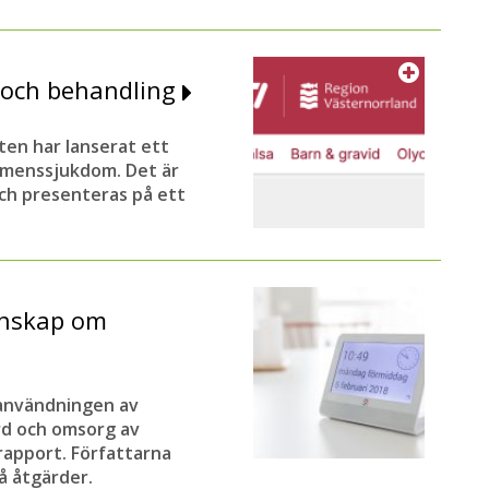
d och behandling
en har lanserat ett
emenssjukdom. Det är
och presenteras på ett
unskap om
 användningen av
rd och omsorg av
apport. Författarna
å åtgärder.