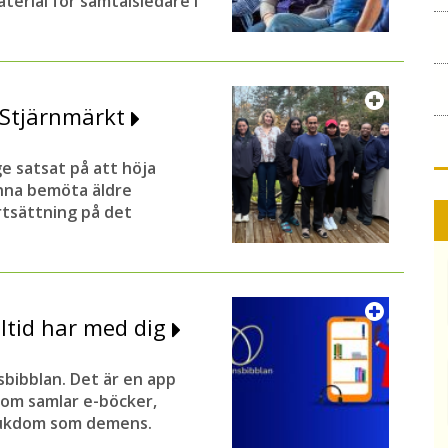
erial för samtalsledare i
r Stjärnmärkt
 satsat på att höja
nna bemöta äldre
rtsättning på det
ltid har med dig
sbibblan. Det är en app
som samlar e-böcker,
sjukdom som demens.