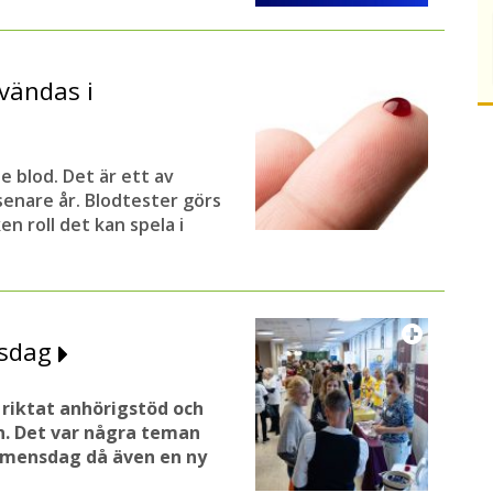
vändas i
e blod. Det är ett av
enare år. Blodtester görs
n roll det kan spela i
nsdag
riktat anhörigstöd och
. Det var några teman
emensdag då även en ny