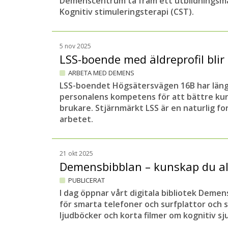
Demenscentrum ta fram ett utbildningsmat
Kognitiv stimuleringsterapi (CST).
5 nov 2025
LSS-boende med äldreprofil bli
ARBETA MED DEMENS
LSS-boendet Högsätersvägen 16B har länge
personalens kompetens för att bättre ku
brukare. Stjärnmärkt LSS är en naturlig fo
arbetet.
21 okt 2025
Demensbibblan – kunskap du al
PUBLICERAT
I dag öppnar vårt digitala bibliotek Demen
för smarta telefoner och surfplattor och 
ljudböcker och korta filmer om kognitiv 