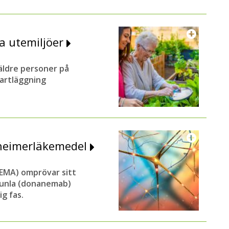
a utemiljöer
 äldre personer på
kartläggning
zheimerläkemedel
EMA) omprövar sitt
sunla (donanemab)
g fas.