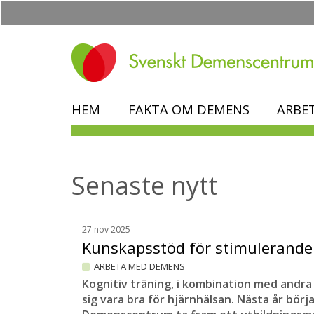
Hoppa
till
huvudinnehåll
HEM
FAKTA OM DEMENS
ARBE
Senaste nytt
27 nov 2025
Kunskapsstöd för stimulerande
ARBETA MED DEMENS
Kognitiv träning, i kombination med andra l
sig vara bra för hjärnhälsan. Nästa år börj