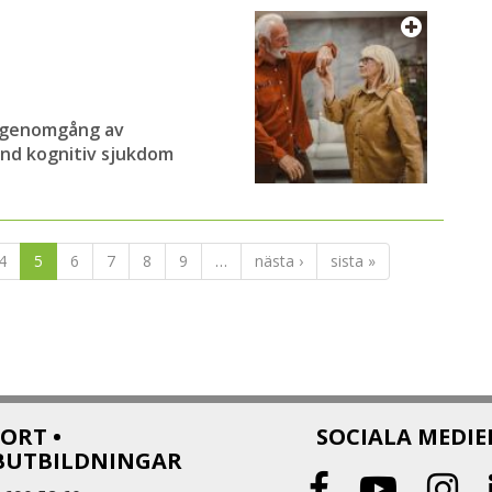
g genomgång av
nd kognitiv sjukdom
4
5
6
7
8
9
…
nästa ›
sista »
ORT •
SOCIALA MEDIE
BUTBILDNINGAR