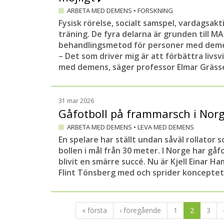
ARBETA MED DEMENS
•
FORSKNING
Fysisk rörelse, socialt samspel, vardagsakt
träning. De fyra delarna är grunden till M
behandlingsmetod för personer med dem
– Det som driver mig är att förbättra livsv
med demens, säger professor Elmar Grässe
31 mar 2026
Gåfotboll på frammarsch i Nor
ARBETA MED DEMENS
•
LEVA MED DEMENS
En spelare har ställt undan såväl rollator 
bollen i mål från 30 meter. I Norge har gå
blivit en smärre succé. Nu är Kjell Einar 
Flint Tönsberg med och sprider konceptet 
« första
‹ föregående
1
2
3