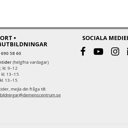
ORT •
SOCIALA MEDIE
BUTBILDNINGAR
 690 58 60
ntider
(helgfria vardagar)
 kl. 9–12
 kl. 13–15
 kl. 13–15
ider, mejla din fråga till:
bildningar@demenscentrum.se