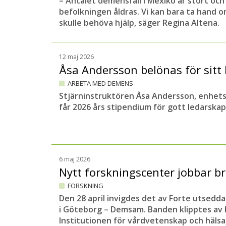
– Antalet demensfall i Mexiko är stort oc
befolkningen åldras. Vi kan bara ta hand om
skulle behöva hjälp, säger Regina Altena.
12 maj 2026
Åsa Andersson belönas för sitt
ARBETA MED DEMENS
Stjärninstruktören Åsa Andersson, enhets
får 2026 års stipendium för gott ledarsk
6 maj 2026
Nytt forskningscenter jobbar b
FORSKNING
Den 28 april invigdes det av Forte utsedda
i Göteborg – Demsam. Banden klipptes av K
Institutionen för vårdvetenskap och häls