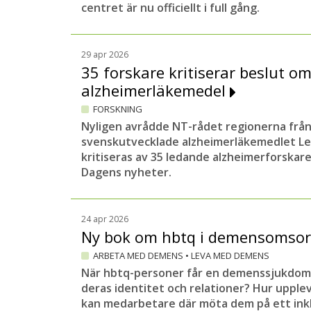
centret är nu officiellt i full gång.
29 apr 2026
35 forskare kritiserar beslut o
alzheimerläkemedel
FORSKNING
Nyligen avrådde NT-rådet regionerna från
svenskutvecklade alzheimerläkemedlet Le
kritiseras av 35 ledande alzheimerforskare 
Dagens nyheter.
24 apr 2026
Ny bok om hbtq i demensomso
ARBETA MED DEMENS
•
LEVA MED DEMENS
När hbtq-personer får en demenssjukdom
deras identitet och relationer? Hur upple
kan medarbetare där möta dem på ett ink