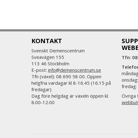
KONTAKT
SUPP
WEB
Svenskt Demenscentrum
Sveavägen 155
Tfn: 08
113 46 Stockholm
Telefo
E-post:
info@demenscentrum.se
måndag:
Tfn (växel): 08 690 58 00. Öppen
onsdag:
helgfria vardagar kl 8-16.45 (16.15 på
fredag:
fredagar)
Dag före helgdag är växeln öppen kl.
Övriga t
8.00-12.00
webbut