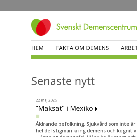
Hoppa
till
huvudinnehåll
HEM
FAKTA OM DEMENS
ARBE
Senaste nytt
22 maj 2026
”Maksat” i Mexiko
Åldrande befolkning. Sjukvård som inte är t
hel del stigman kring demens och kogniti