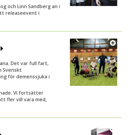
kog och Linn Sandberg an i
tt releaseevent i
o
na. Det var full fart,
ch Svenskt
ing för demenssjuka i
hade. Vi fortsätter
t fler vill vara med,