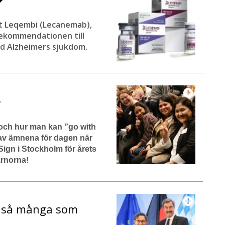
t Leqembi (Lecanemab),
ekommendationen till
id Alzheimers sjukdom.
 och hur man kan ”go with
 av ämnena för dagen när
ign i Stockholm för årets
ärnorna!
ör så många som