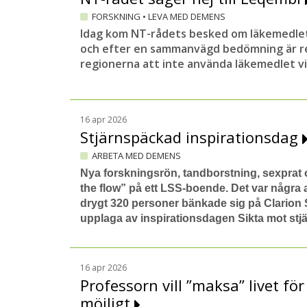
FORSKNING
•
LEVA MED DEMENS
Idag kom NT-rådets besked om läkemedle
och efter en sammanvägd bedömning är r
regionerna att inte använda läkemedlet v
16 apr 2026
Stjärnspäckad inspirationsdag
ARBETA MED DEMENS
Nya forskningsrön, tandborstning, sexprat
the flow” på ett LSS-boende. Det var några
drygt 320 personer bänkade sig på Clarion S
upplaga av inspirationsdagen Sikta mot stj
16 apr 2026
Professorn vill ”maksa” livet f
möjligt