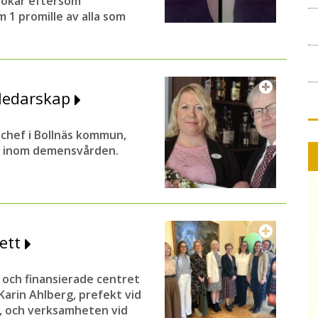
h ökar eftersom
 1 promille av alla som
 ledarskap
chef i Bollnäs kommun,
ap inom demensvården.
rett
 och finansierade centret
arin Ahlberg, prefekt vid
a, och verksamheten vid