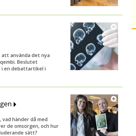
m
 att använda det nya
qembi. Beslutet
i en debattartikel i
rgen
, vad händer då med
ver de omsorgen, och hur
luderande sätt?