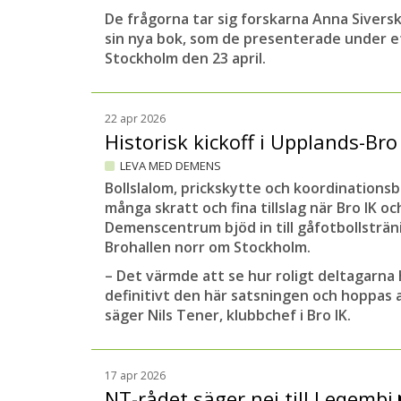
De frågorna tar sig forskarna Anna Sivers
sin nya bok, som de presenterade under e
Stockholm den 23 april.
22 apr 2026
Historisk kickoff i Upplands-Br
LEVA MED DEMENS
Bollslalom, prickskytte och koordinationsba
många skratt och fina tillslag när Bro IK o
Demenscentrum bjöd in till gåfotbollsträn
Brohallen norr om Stockholm.
– Det värmde att se hur roligt deltagarna 
definitivt den här satsningen och hoppas at
säger Nils Tener, klubbchef i Bro IK.
17 apr 2026
NT-rådet säger nej till Leqembi