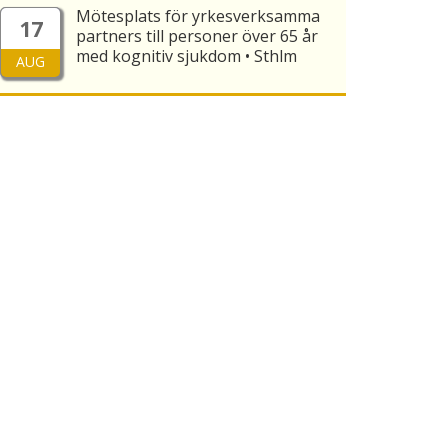
Mötesplats för yrkesverksamma
17
partners till personer över 65 år
med kognitiv sjukdom • Sthlm
AUG