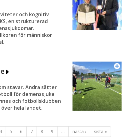
iviteter och kognitiv
AKS, en strukturerad
enssjukdomar.
illkoren för människor
l.
ge
som stavar. Andra sätter
fotboll för demenssjuka
Hamnes och fotbollsklubben
över hela landet.
4
5
6
7
8
9
…
nästa ›
sista »