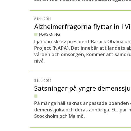
8 feb 2011
Alzheimerfrågorna flyttar in i V
FORSKNING
I januari skrev president Barack Obama un
Project (NAPA). Det innebär att landets a
vården och omsorgen, kommer att samordn
nivå.
3 feb 2011
Satsningar på yngre demenssj
På många håll saknas anpassade boenden o
demenssjuka och deras anhöriga. Ett par n
Stockholm och Malmö.