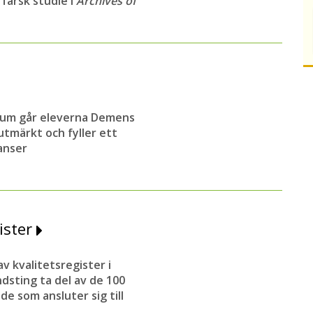
 färsk studie i
Archives of
sium går eleverna Demens
tmärkt och fyller ett
anser
gister
 kvalitetsregister i
ndsting ta del av de 100
de som ansluter sig till
.