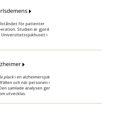
kärlsdemens
llståndet för patienter
ration. Studien är gjord
 Universitetssjukhuset i
alzheimer
la plack
i en alzheimersjuk
lfällen och när personen i
 Den samlade analysen ger
dom utvecklas.