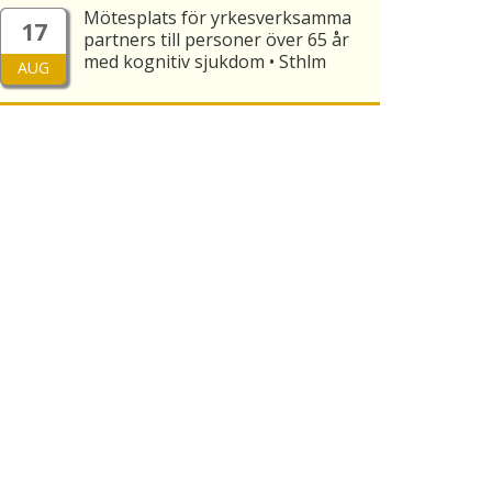
Mötesplats för yrkesverksamma
17
partners till personer över 65 år
med kognitiv sjukdom • Sthlm
AUG