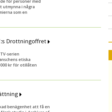
nde för personer med
t utmynna i några
inierna som en
T:s Drottningoffret
 TV-serien
anschens etiska
000 kr för otillåten
sättning
kad benägenhet att få en