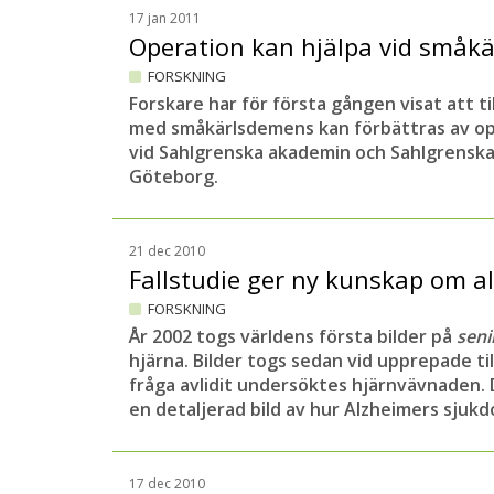
17 jan 2011
Operation kan hjälpa vid små
FORSKNING
Forskare har för första gången visat att ti
med småkärlsdemens kan förbättras av ope
vid Sahlgrenska akademin och Sahlgrenska
Göteborg.
21 dec 2010
Fallstudie ger ny kunskap om 
FORSKNING
År 2002 togs världens första bilder på
seni
hjärna. Bilder togs sedan vid upprepade til
fråga avlidit undersöktes hjärnvävnaden.
en detaljerad bild av hur Alzheimers sjuk
17 dec 2010