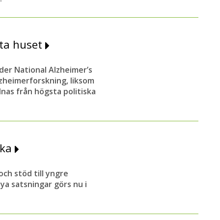
ita huset
der National Alzheimer’s
lzheimerforskning, liksom
as från högsta politiska
uka
ch stöd till yngre
ya satsningar görs nu i