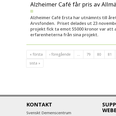
Alzheimer Café får pris av All
Alzheimer Café Ersta har utnämnts till år
Arvsfonden. Priset delades ut 23 novemb
projekt fick ta emot 55000 kronor var att 
erfarenheterna från sina projekt.
« första
‹ föregående
…
79
80
81
sista »
KONTAKT
SUPP
WEB
Svenskt Demenscentrum