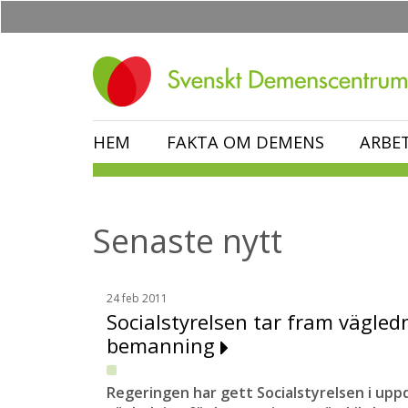
Hoppa
till
huvudinnehåll
HEM
FAKTA OM DEMENS
ARBE
Senaste nytt
24 feb 2011
Socialstyrelsen tar fram vägled
bemanning
Regeringen har gett Socialstyrelsen i upp