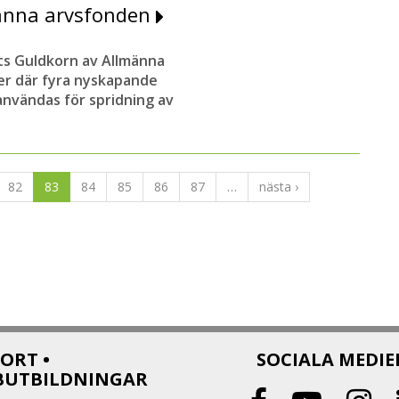
männa arvsfonden
ets Guldkorn av Allmänna
er där fyra nyskapande
användas för spridning av
82
83
84
85
86
87
…
nästa ›
ORT •
SOCIALA MEDIE
BUTBILDNINGAR