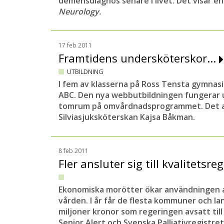
demensdiagnos senare i livet. Det visar en
Neurology.
17 feb 2011
Framtidens undersköterskor...
UTBILDNING
I fem av klasserna på Ross Tensta gymna
ABC. Den nya webbutbildningen fungerar u
tomrum på omvårdnadsprogrammet. Det 
Silviasjuksköterskan Kajsa Båkman.
8 feb 2011
Fler ansluter sig till kvalitetsre
Ekonomiska morötter ökar användningen av
vården. I år får de flesta kommuner och la
miljoner kronor som regeringen avsatt till 
Senior Alert och Svenska Palliativregistret