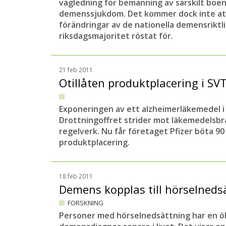
vägledning för bemanning av särskilt boe
demenssjukdom. Det kommer dock inte at
förändringar av de nationella demensriktl
riksdagsmajoritet röstat för.
21 feb 2011
Otillåten produktplacering i SV
Exponeringen av ett alzheimerläkemedel i
Drottningoffret strider mot läkemedelsbr
regelverk. Nu får företaget Pfizer böta 90 
produktplacering.
18 feb 2011
Demens kopplas till hörselned
FORSKNING
Personer med hörselnedsättning har en ö