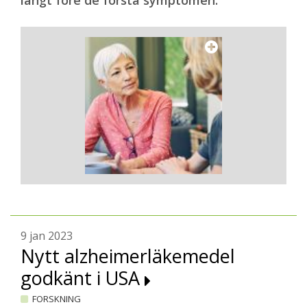
långt före de första symptomen.
9 jan 2023
Nytt alzheimerläkemedel
godkänt i USA
FORSKNING