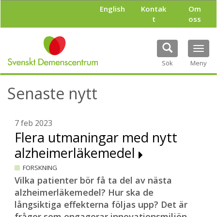
H
English
Kontak
Om
o
t
oss
p
p
a
Tog
t
navi
i
Sök
Meny
l
l
Senaste nytt
h
u
v
u
7 feb 2023
d
Flera utmaningar med nytt
i
alzheimerläkemedel
n
n
FORSKNING
e
h
Vilka patienter bör få ta del av nästa
å
alzheimerläkemedel? Hur ska de
l
långsiktiga effekterna följas upp? Det är
l
frågor som engagerar innovationsmiljön