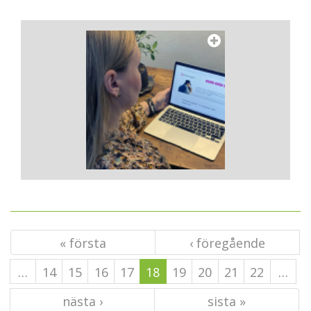
« första
‹ föregående
…
14
15
16
17
18
19
20
21
22
…
nästa ›
sista »