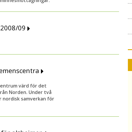
a minnesmottagningar.
 2008/09
 demenscentra
centrum värd för det
rån Norden. Under två
r nordisk samverkan för