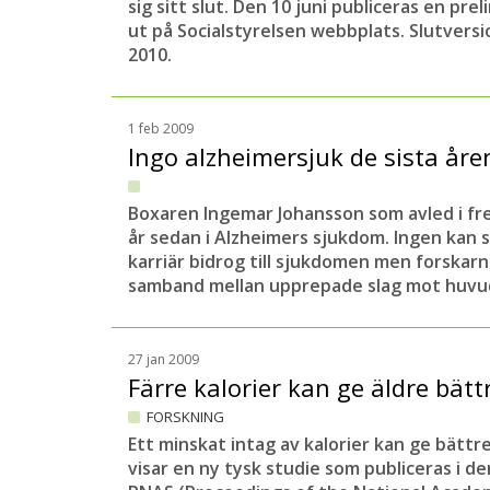
sig sitt slut. Den 10 juni publiceras en pre
ut på Socialstyrelsen webbplats. Slutvers
2010.
1 feb 2009
Ingo alzheimersjuk de sista år
Boxaren Ingemar Johansson som avled i fr
år sedan i Alzheimers sjukdom. Ingen kan 
karriär bidrog till sjukdomen men forskarn
samband mellan upprepade slag mot huv
27 jan 2009
Färre kalorier kan ge äldre bät
FORSKNING
Ett minskat intag av kalorier kan ge bättr
visar en ny tysk studie som publiceras i d