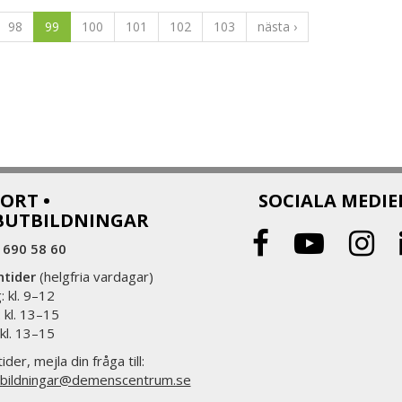
98
99
100
101
102
103
nästa ›
ORT •
SOCIALA MEDIE
BUTBILDNINGAR
 690 58 60
ntider
(helgfria vardagar)
 kl. 9–12
 kl. 13–15
 kl. 13–15
ider, mejla din fråga till:
bildningar@demenscentrum.se