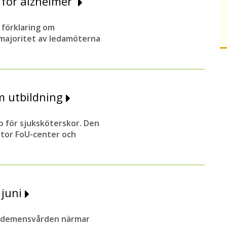
 för alzheimer
 förklaring om
 majoritet av ledamöterna
m utbildning
 för sjuksköterskor. Den
stor FoU-center och
i juni
ör demensvården närmar