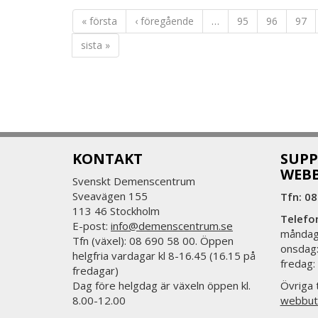
« första
‹ föregående
…
95
96
97
sista »
KONTAKT
SUPP
WEB
Svenskt Demenscentrum
Sveavägen 155
Tfn: 08
113 46 Stockholm
Telefo
E-post:
info@demenscentrum.se
måndag:
Tfn (växel): 08 690 58 00. Öppen
onsdag:
helgfria vardagar kl 8-16.45 (16.15 på
fredag:
fredagar)
Dag före helgdag är växeln öppen kl.
Övriga t
8.00-12.00
webbut