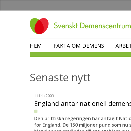
Hoppa
till
huvudinnehåll
HEM
FAKTA OM DEMENS
ARBE
Senaste nytt
11 feb 2009
England antar nationell demen
Den brittiska regeringen har antagit Nat
for England. De 150 miljoner pund som nu 