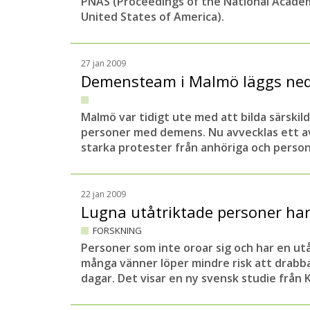
PNAS (Proceedings of the National Academ
United States of America).
27 jan 2009
Demensteam i Malmö läggs ne
Malmö var tidigt ute med att bilda särski
personer med demens. Nu avvecklas ett 
starka protester från anhöriga och person
22 jan 2009
Lugna utåtriktade personer ha
FORSKNING
Personer som inte oroar sig och har en utå
många vänner löper mindre risk att drabb
dagar. Det visar en ny svensk studie från K