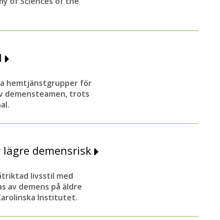
y of Sciences of the
d
lda hemtjänstgrupper för
av demensteamen, trots
al.
r lägre demensrisk
triktad livsstil med
as av demens på äldre
arolinska Institutet.