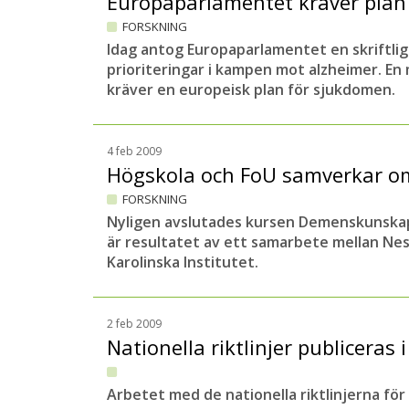
Europaparlamentet kräver plan
FORSKNING
Idag antog Europaparlamentet en skriftlig
prioriteringar i kampen mot alzheimer. En
kräver en europeisk plan för sjukdomen.
4 feb 2009
Högskola och FoU samverkar o
FORSKNING
Nyligen avslutades kursen Demenskunskap
är resultatet av ett samarbete mellan Ne
Karolinska Institutet.
2 feb 2009
Nationella riktlinjer publiceras 
Arbetet med de nationella riktlinjerna f