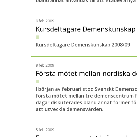
bland annat användas till att etablera ny
9 feb 2009
Kursdeltagare Demenskunskap
Kursdeltagare Demenskunskap 2008/09
9 feb 2009
Första mötet mellan nordiska
I början av februari stod Svenskt Demens
första mötet mellan tre demenscentrum f
dagar diskuterades bland annat former fö
att utveckla demensvården.
5 feb 2009