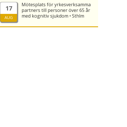
Mötesplats för yrkesverksamma
17
partners till personer över 65 år
med kognitiv sjukdom • Sthlm
AUG