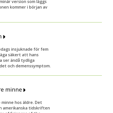
liminär version som läggs
ionen kommer i början av
en
edags insjuknade för fem
säga säkert att hans
a ser ändå tydliga
udet och demenssymptom.
tre minne
e minne hos äldre. Det
en amerikanska tidskriften