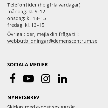
Telefontider
(helgfria vardagar)
måndag: kl. 9–12
onsdag: kl. 13–15
fredag: kl. 13–15
Övriga tider, mejla din fråga till:
webbutbildningar@demenscentrum.se
SOCIALA MEDIER
NYHETSBREV
Skickas med e-post sex ggr/år.