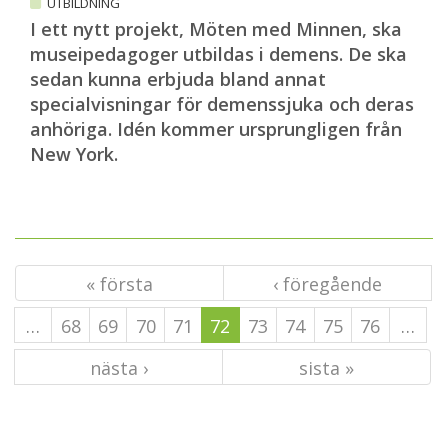
UTBILDNING
I ett nytt projekt, Möten med Minnen, ska
museipedagoger utbildas i demens. De ska
sedan kunna erbjuda bland annat
specialvisningar för demenssjuka och deras
anhöriga. Idén kommer ursprungligen från
New York.
« första
‹ föregående
…
68
69
70
71
72
73
74
75
76
…
nästa ›
sista »