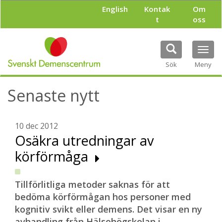
H
English
Kontak
Om
o
t
oss
p
p
a
Tog
t
navi
i
Sök
Meny
l
l
Senaste nytt
h
u
v
u
10 dec 2012
d
Osäkra utredningar av
i
körförmåga
n
n
e
h
Tillförlitliga metoder saknas för att
å
bedöma körförmågan hos personer med
l
kognitiv svikt eller demens. Det visar en ny
l
avhandling från Hälsohögskolan i