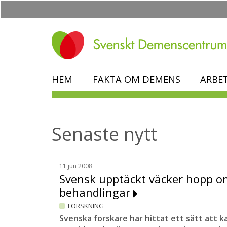
Hoppa
till
huvudinnehåll
HEM
FAKTA OM DEMENS
ARBE
Senaste nytt
11 jun 2008
Svensk upptäckt väcker hopp o
behandlingar
FORSKNING
Svenska forskare har hittat ett sätt att k