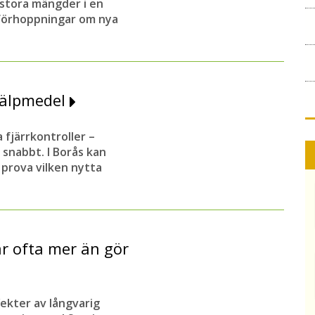
 stora mängder i en
 förhoppningar om nya
jälpmedel
 fjärrkontroller –
snabbt. I Borås kan
prova vilken nytta
r ofta mer än gör
fekter av långvarig