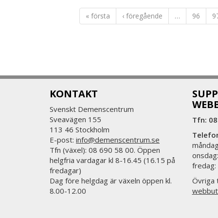
« första
‹ föregående
…
96
9
KONTAKT
SUPP
WEB
Svenskt Demenscentrum
Sveavägen 155
Tfn: 08
113 46 Stockholm
Telefo
E-post:
info@demenscentrum.se
måndag:
Tfn (växel): 08 690 58 00. Öppen
onsdag:
helgfria vardagar kl 8-16.45 (16.15 på
fredag:
fredagar)
Dag före helgdag är växeln öppen kl.
Övriga t
8.00-12.00
webbut