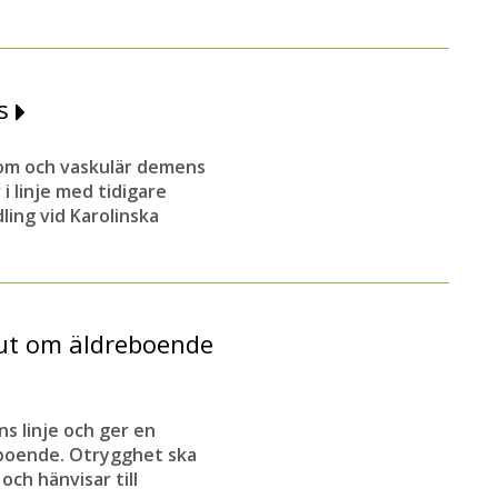
ns
dom och vaskulär demens
i linje med tidigare
ling vid Karolinska
lut om äldreboende
 linje och ger en
t boende. Otrygghet ska
ch hänvisar till