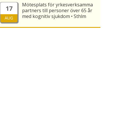
Mötesplats för yrkesverksamma
17
partners till personer över 65 år
med kognitiv sjukdom • Sthlm
AUG