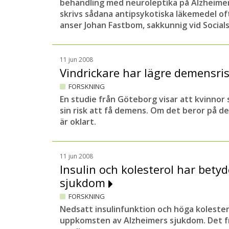
behandling med neuroleptika på Alzheimer
skrivs sådana antipsykotiska läkemedel oft
anser Johan Fastbom, sakkunnig vid Social
11 jun 2008
Vindrickare har lägre demensri
FORSKNING
En studie från Göteborg visar att kvinnor 
sin risk att få demens. Om det beror på deras
är oklart.
11 jun 2008
Insulin och kolesterol har betyd
sjukdom
FORSKNING
Nedsatt insulinfunktion och höga kolestero
uppkomsten av Alzheimers sjukdom. Det f