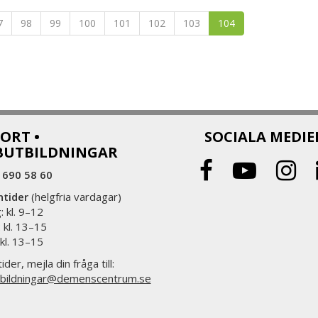
7
98
99
100
101
102
103
104
ORT •
SOCIALA MEDIE
BUTBILDNINGAR
 690 58 60
ntider
(helgfria vardagar)
 kl. 9–12
 kl. 13–15
 kl. 13–15
ider, mejla din fråga till:
bildningar@demenscentrum.se