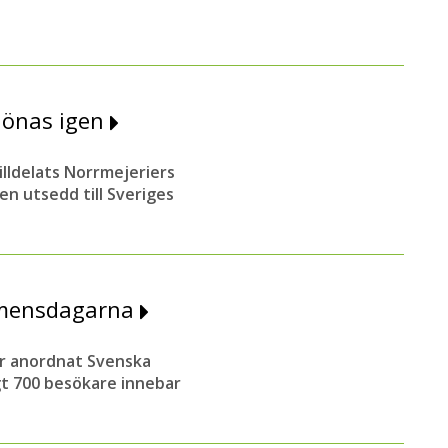
lönas igen
lldelats Norrmejeriers
en utsedd till Sveriges
emensdagarna
r anordnat Svenska
gt 700 besökare innebar