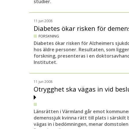
studier.
11 jun 2008
Diabetes ökar risken för deme
FORSKNING
Diabetes ökar risken för Alzheimers sjuk
hos äldre personer. Resultaten, som ligger 
forskning, presenteras i en doktorsavhand
Institutet.
11 jun 2008
Otrygghet ska vägas in vid bes
Länsrätten i Värmland går emot kommunens
demenssjuk kvinna rätt till plats i särskil
vägas in i bedömningen, menar domstolen o