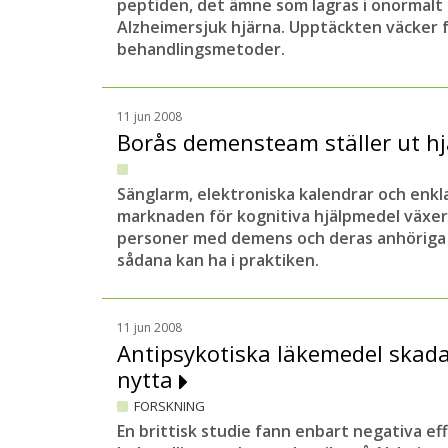
peptiden, det ämne som lagras i onormalt
Alzheimersjuk hjärna. Upptäckten väcker
behandlingsmetoder.
11 jun 2008
Borås demensteam ställer ut h
Sänglarm, elektroniska kalendrar och enkla
marknaden för kognitiva hjälpmedel växer 
personer med demens och deras anhöriga 
sådana kan ha i praktiken.
11 jun 2008
Antipsykotiska läkemedel skada
nytta
FORSKNING
En brittisk studie fann enbart negativa ef