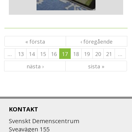
« första
‹ föregående
…
13
14
15
16
17
18
19
20
21
…
nästa ›
sista »
KONTAKT
Svenskt Demenscentrum
Sveavägen 155