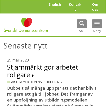
H
English
Kontak
Om
o
t
oss
p
p
a
Tog
t
navi
i
Sök
Meny
l
l
Senaste nytt
h
u
v
u
29 mar 2023
d
Stjärnmärkt gör arbetet
i
roligare
n
n
ARBETA MED DEMENS
•
UTBILDNING
e
h
Dubbelt så många uppger att det har blivit
å
roligare att gå till jobbet. Det framgår av
l
en uppföljning av utbildningsmodellen
l
Stjärnmärkt som har gjorts på Sundsvalls