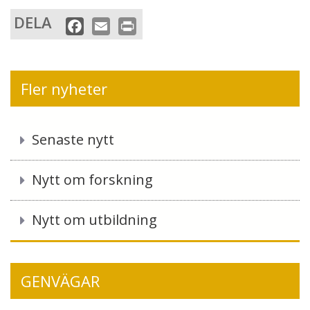
DELA
F
E
P
a
m
r
c
a
i
e
i
n
Fler nyheter
b
l
t
o
o
Senaste nytt
k
Nytt om forskning
Nytt om utbildning
GENVÄGAR