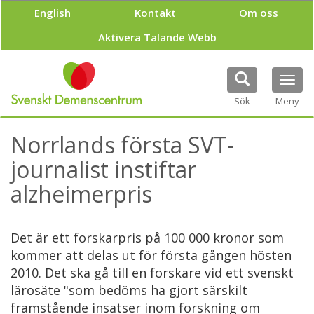
H
English
Kontakt
Om oss
o
p
Aktivera Talande Webb
p
a
t
Tog
i
navi
Sök
Meny
l
l
h
Norrlands första SVT-
u
v
journalist instiftar
u
alzheimerpris
d
i
n
n
Det är ett forskarpris på 100 000 kronor som
e
kommer att delas ut för första gången hösten
h
2010. Det ska gå till en forskare vid ett svenskt
å
l
lärosäte "som bedöms ha gjort särskilt
l
framstående insatser inom forskning om