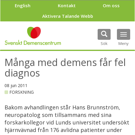
H
English
Kontakt
Om oss
o
p
Aktivera Talande Webb
p
a
t
Tog
i
navi
Sök
Meny
l
l
h
Många med demens får fel
u
v
diagnos
u
d
08 jun 2011
i
FORSKNING
n
n
e
Bakom avhandlingen står Hans Brunnström,
h
neuropatolog som tillsammans med sina
å
forskarkollegor vid Lunds universitet undersökt
l
hjärnvävnad från 176 avlidna patienter under
l