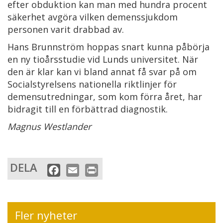
efter obduktion kan man med hundra procent
säkerhet avgöra vilken demenssjukdom
personen varit drabbad av.
Hans Brunnström hoppas snart kunna påbörja
en ny tioårsstudie vid Lunds universitet. När
den är klar kan vi bland annat få svar på om
Socialstyrelsens nationella riktlinjer för
demensutredningar, som kom förra året, har
bidragit till en förbättrad diagnostik.
Magnus Westlander
DELA
F
E
P
a
m
r
c
a
i
e
i
n
Fler nyheter
b
l
t