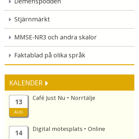
Demenspodden
Stjärnmärkt
MMSE-NR3 och andra skalor
Faktablad på olika språk
KALENDER
Café Just Nu • Norrtälje
13
AUG
Digital mötesplats • Online
14