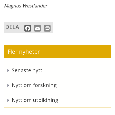
Magnus Westlander
DELA
F
E
P
a
m
r
c
a
i
e
i
n
Fler nyheter
b
l
t
o
o
Senaste nytt
k
Nytt om forskning
Nytt om utbildning