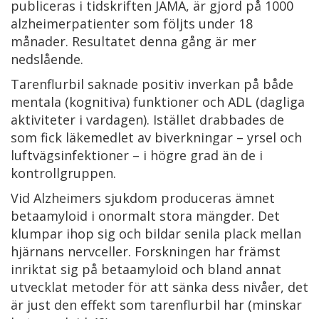
publiceras i tidskriften JAMA, är gjord på 1000
alzheimerpatienter som följts under 18
månader. Resultatet denna gång är mer
nedslående.
Tarenflurbil saknade positiv inverkan på både
mentala (kognitiva) funktioner och ADL (dagliga
aktiviteter i vardagen). Istället drabbades de
som fick läkemedlet av biverkningar – yrsel och
luftvägsinfektioner – i högre grad än de i
kontrollgruppen.
Vid Alzheimers sjukdom produceras ämnet
betaamyloid i onormalt stora mängder. Det
klumpar ihop sig och bildar senila plack mellan
hjärnans nervceller. Forskningen har främst
inriktat sig på betaamyloid och bland annat
utvecklat metoder för att sänka dess nivåer, det
är just den effekt som tarenflurbil har (minskar