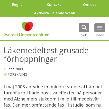
H
English
Kontakt
Om oss
o
p
Aktivera Talande Webb
p
a
t
Tog
i
navi
Sök
Meny
l
l
h
Läkemedeltest grusade
u
v
förhoppningar
u
d
18 dec 2009
i
FORSKNING
n
n
e
I maj 2008 antydde en mindre studie att ämnet
h
tarenflurbil hade positiva effekter på personer
å
med Alzheimers sjukdom i mild till medelsvår
l
fas. Den mer omfattande fas III-studie, som nu
l