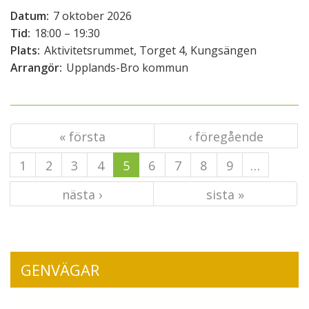
Datum:
7 oktober 2026
Tid:
18:00 – 19:30
Plats:
Aktivitetsrummet, Torget 4, Kungsängen
Arrangör:
Upplands-Bro kommun
« första
‹ föregående
1
2
3
4
5
6
7
8
9
…
nästa ›
sista »
GENVÄGAR