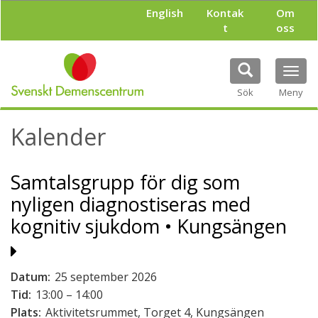
H
English
Kontak
Om
o
t
oss
p
p
a
Tog
t
navi
i
Sök
Meny
l
l
Kalender
h
u
v
Samtalsgrupp för dig som
u
d
nyligen diagnostiseras med
i
n
kognitiv sjukdom • Kungsängen
n
e
h
Datum:
25 september 2026
å
l
Tid:
13:00 – 14:00
l
Plats:
Aktivitetsrummet, Torget 4, Kungsängen