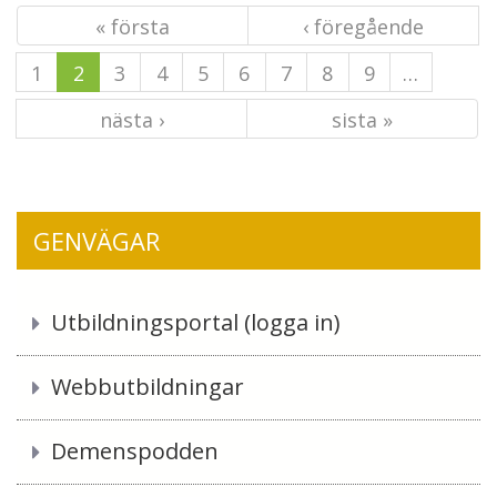
« första
‹ föregående
1
2
3
4
5
6
7
8
9
…
nästa ›
sista »
GENVÄGAR
Utbildningsportal (logga in)
Webbutbildningar
Demenspodden