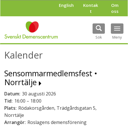
H
English
Kontak
Om
o
t
oss
p
p
a
Tog
t
navi
i
Sök
Meny
l
l
Kalender
h
u
v
Sensommarmedlemsfest •
u
d
Norrtälje
i
n
Datum:
30 augusti 2026
n
e
Tid:
16:00 – 18:00
h
Plats:
Rödakorsgården, Trädgårdsgatan 5,
å
Norrtälje
l
Arrangör:
Roslagens demensförening
l