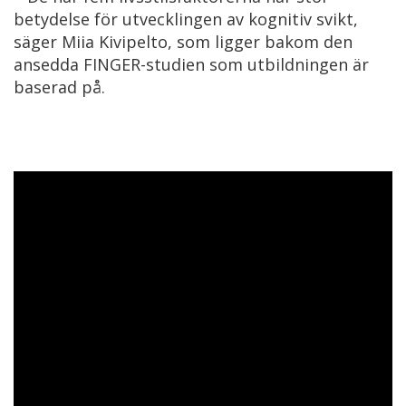
betydelse för utvecklingen av kognitiv svikt,
säger Miia Kivipelto, som ligger bakom den
ansedda FINGER-studien som utbildningen är
baserad på.