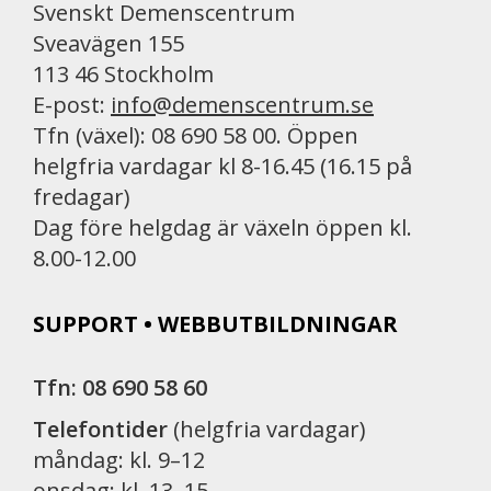
k
Svenskt Demenscentrum
Sveavägen 155
113 46 Stockholm
E-post:
info@demenscentrum.se
Tfn (växel): 08 690 58 00. Öppen
helgfria vardagar kl 8-16.45 (16.15 på
fredagar)
Dag före helgdag är växeln öppen kl.
8.00-12.00
SUPPORT • WEBBUTBILDNINGAR
Tfn: 08 690 58 60
Telefontider
(helgfria vardagar)
måndag: kl. 9–12
onsdag: kl. 13–15