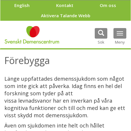
H
English
Kontakt
Om oss
o
p
Aktivera Talande Webb
p
a
t
Tog
i
navi
Sök
Meny
l
l
h
Förebygga
u
v
u
Länge uppfattades demenssjukdom som något
d
i
som inte gick att påverka. Idag finns en hel del
n
forskning som tyder på att
n
vissa levnadsvanor har en inverkan på våra
e
kognitiva funktioner och till och med kan ge ett
h
å
visst skydd mot demenssjukdom.
l
Även om sjukdomen inte helt och hållet
l