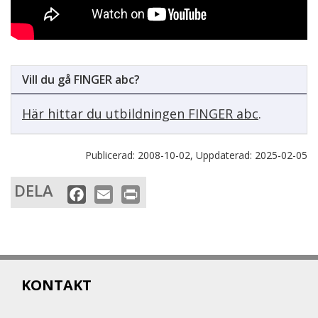
Vill du gå FINGER abc?
Här hittar du utbildningen FINGER abc
.
Publicerad:
2008-10-02,
Uppdaterad:
2025-02-05
DELA
F
E
P
a
m
r
c
a
i
e
i
n
b
l
t
KONTAKT
o
o