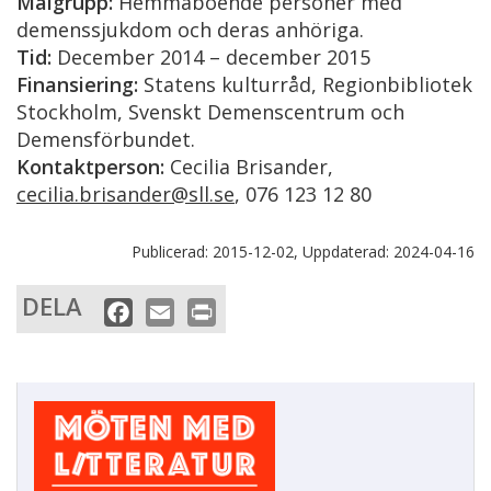
Målgrupp:
Hemmaboende personer med
demenssjukdom och deras anhöriga.
Tid:
December 2014 – december 2015
Finansiering:
Statens kulturråd, Regionbibliotek
Stockholm, Svenskt Demenscentrum och
Demensförbundet.
Kontaktperson:
Cecilia Brisander,
cecilia.brisander@sll.se
, 076 123 12 80
Publicerad:
2015-12-02,
Uppdaterad:
2024-04-16
DELA
F
E
P
a
m
r
c
a
i
e
i
n
b
l
t
o
o