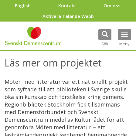
H
English
Kontakt
Om oss
o
p
Aktivera Talande Webb
p
a
t
Tog
i
navi
Sök
Meny
l
l
h
Läs mer om projektet
u
v
u
Möten med litteratur var ett nationellt projekt
d
i
som syftade till att biblioteken i Sverige skulle
n
öka sin kunskap och förståelse kring demens.
n
Regionbibliotek Stockholm fick tillsammans
e
med Demensförbundet och Svenskt
h
å
Demenscentrum medel av Kulturrådet för att
l
genomföra Möten med litteratur – ett
l
läsfrämjandeprojekt gentemot hemmaboende