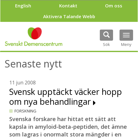
H
English
Kontakt
Om oss
o
p
Aktivera Talande Webb
p
a
t
Tog
i
navi
Sök
Meny
l
l
h
Senaste nytt
u
v
u
11 jun 2008
d
Svensk upptäckt väcker hopp
i
n
om nya behandlingar
n
e
FORSKNING
h
Svenska forskare har hittat ett sätt att
å
kapsla in amyloid-beta-peptiden, det ämne
l
l
som lagras i onormalt stora mängder i en