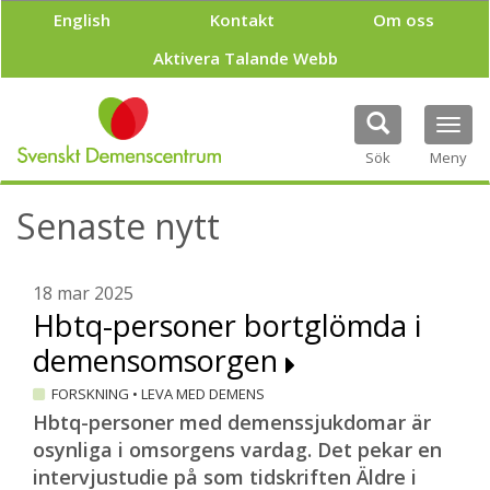
H
English
Kontakt
Om oss
o
p
Aktivera Talande Webb
p
a
t
Tog
i
navi
Sök
Meny
l
l
h
Senaste nytt
u
v
u
18 mar 2025
d
Hbtq-personer bortglömda i
i
n
demensomsorgen
n
e
FORSKNING
•
LEVA MED DEMENS
h
Hbtq-personer med demenssjukdomar är
å
osynliga i omsorgens vardag. Det pekar en
l
l
intervjustudie på som tidskriften Äldre i