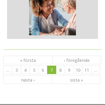
« första
‹ föregående
…
3
4
5
6
7
8
9
10
11
…
nästa ›
sista »