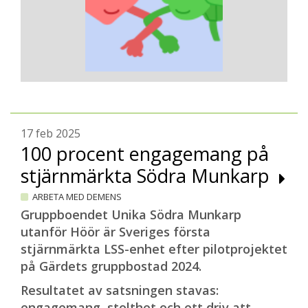
17 feb 2025
100 procent engagemang på
stjärnmärkta Södra Munkarp
ARBETA MED DEMENS
Gruppboendet Unika Södra Munkarp
utanför Höör är Sveriges första
stjärnmärkta LSS-enhet efter pilotprojektet
på Gärdets gruppbostad 2024.
Resultatet av satsningen stavas:
engagemang, stolthet och ett driv att