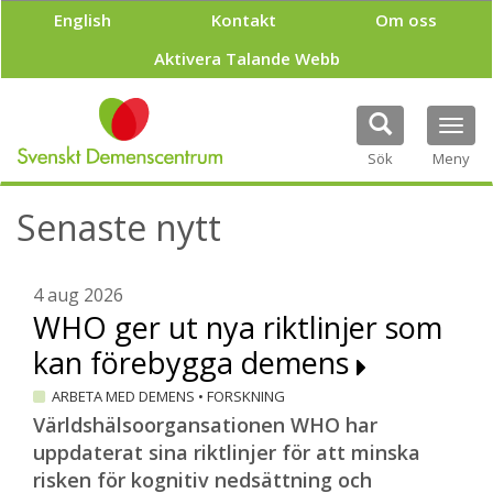
H
English
Kontakt
Om oss
o
p
Aktivera Talande Webb
p
a
t
Tog
i
navi
Sök
Meny
l
l
h
Senaste nytt
u
v
u
4 aug 2026
d
WHO ger ut nya riktlinjer som
i
n
kan förebygga demens
n
e
ARBETA MED DEMENS
•
FORSKNING
h
Världshälsoorgansationen WHO har
å
uppdaterat sina riktlinjer för att minska
l
l
risken för kognitiv nedsättning och