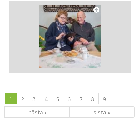
1
2
3
4
5
6
7
8
9
…
nästa ›
sista »