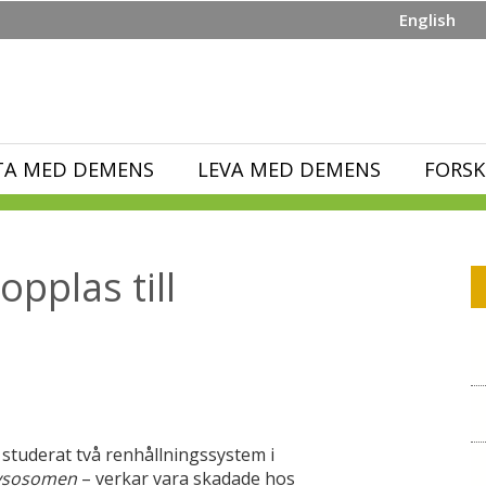
English
TA MED DEMENS
LEVA MED DEMENS
FORSK
pplas till
tuderat två renhållningssystem i
ysosomen
– verkar vara skadade hos