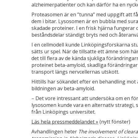
alzheimerpatienter och kan därför ha en nycke
Proteasomen är en ”tunna” med uppgift att f
dem i bitar. Lysosomen är en bubbla med sur
skadade proteiner. I en frisk hjärna fungerar 
beståndsdelar ständigt bryts ned och återanv
I en cellmodell kunde Linköpingsforskarna s
sätts ur spel. När de tillsatte ett ämne som
det till flera av de kända sjukliga förändring
proteinet beta-amyloid, skadliga förändringar
transport längs nervcellernas utskott.
Hittills har sökandet efter en behandling mot 
bildningen av beta-amyloid.
– Det vore intressant att undersöka om en f
lysosomen kunde vara en alternativ strategi,
från Linköpings universitet.
Läs hela pressmeddelandet »
(nytt fönster)
Avhandlingen heter
The involvement of clea