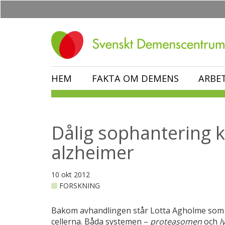
Hoppa
till
huvudinnehåll
HEM
FAKTA OM DEMENS
ARBE
Dålig sophantering ko
alzheimer
10 okt 2012
FORSKNING
Bakom avhandlingen står Lotta Agholme som s
cellerna. Båda systemen –
proteasomen
och
l