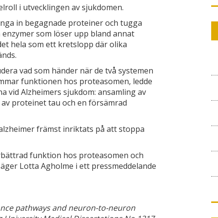
lroll i utvecklingen av sjukdomen.
ånga in begagnade proteiner och tugga
a enzymer som löser upp bland annat
det hela som ett kretslopp där olika
änds.
tudera vad som händer när de två systemen
 hämmar funktionen hos proteasomen, ledde
arna vid Alzheimers sjukdom: ansamling av
 av proteinet tau och en försämrad
alzheimer främst inriktats på att stoppa
örbättrad funktion hos proteasomen och
 säger Lotta Agholme i ett pressmeddelande
rance pathways and neuron-to-neuron