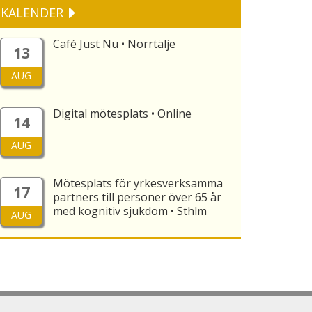
KALENDER
Café Just Nu • Norrtälje
13
AUG
Digital mötesplats • Online
14
AUG
Mötesplats för yrkesverksamma
17
partners till personer över 65 år
med kognitiv sjukdom • Sthlm
AUG