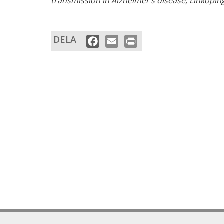
transmission in Alzheimer’s disease, Linköpin
DELA
Facebook
Email
Print