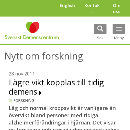
H
English
Kontak
Om
o
t
oss
p
p
a
Tog
t
navi
i
Sök
Meny
l
l
Nytt om forskning
h
u
v
u
28 nov 2011
d
Lägre vikt kopplas till tidig
i
demens
n
n
FORSKNING
e
h
Låg och normal kroppsvikt är vanligare än
å
övervikt bland personer med tidiga
l
alzheimerförändringar i hjärnan. Det visar
l
ny forskning publicerad i den vetenskapliga