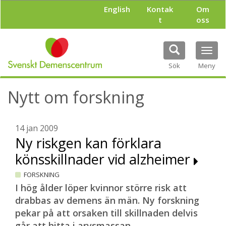
H
English
Kontak
Om
o
t
oss
p
p
a
Tog
t
navi
i
Sök
Meny
l
l
Nytt om forskning
h
u
v
u
14 jan 2009
d
Ny riskgen kan förklara
i
könsskillnader vid alzheimer
n
n
FORSKNING
e
h
I hög ålder löper kvinnor större risk att
å
drabbas av demens än män. Ny forskning
l
pekar på att orsaken till skillnaden delvis
l
går att hitta i arvsmassan.