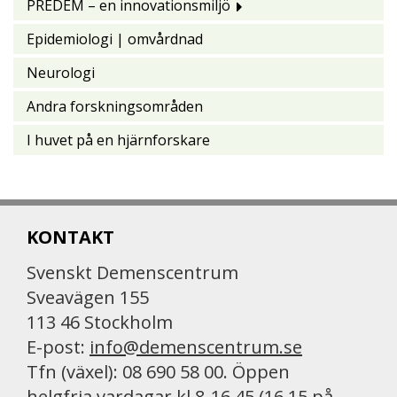
PREDEM – en innovationsmiljö
Epidemiologi | omvårdnad
Neurologi
Andra forskningsområden
I huvet på en hjärnforskare
KONTAKT
Svenskt Demenscentrum
Sveavägen 155
113 46 Stockholm
E-post:
info@demenscentrum.se
Tfn (växel): 08 690 58 00. Öppen
helgfria vardagar kl 8-16.45 (16.15 på