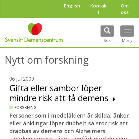
H
English
Kontak
Om
o
t
oss
p
p
a
Tog
t
navi
i
Sök
Meny
l
l
Nytt om forskning
h
u
v
u
06 jul 2009
d
Gifta eller sambor löper
i
mindre risk att få demens
n
n
FORSKNING
e
h
Personer som i medelåldern är skilda, änkor
å
eller änklingar löper dubbelt så stor risk att
l
drabbas av demens och Alzheimers
l
sjukdom senare i livet jämfört med de som