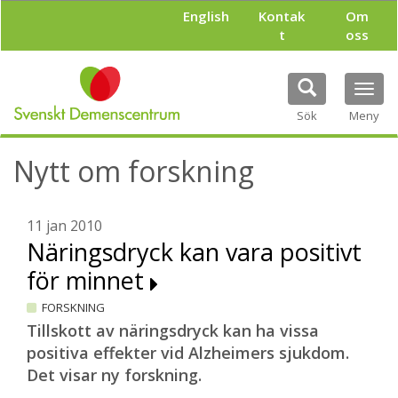
H
English
Kontak
Om
o
t
oss
p
p
a
Tog
t
navi
i
Sök
Meny
l
l
Nytt om forskning
h
u
v
u
11 jan 2010
d
Näringsdryck kan vara positivt
i
för minnet
n
n
FORSKNING
e
h
Tillskott av näringsdryck kan ha vissa
å
positiva effekter vid Alzheimers sjukdom.
l
Det visar ny forskning.
l