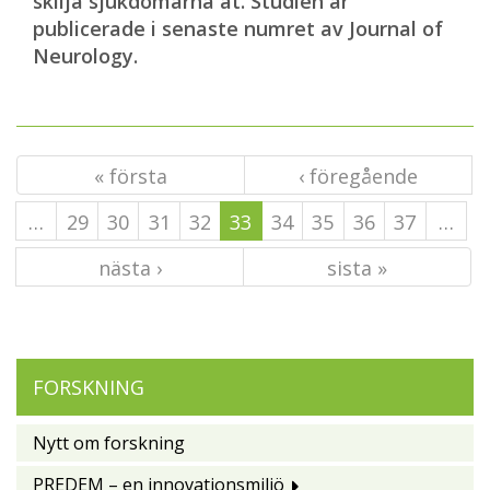
skilja sjukdomarna åt. Studien är
publicerade i senaste numret av Journal of
Neurology.
« första
‹ föregående
…
29
30
31
32
33
34
35
36
37
…
nästa ›
sista »
FORSKNING
Nytt om forskning
PREDEM – en innovationsmiljö