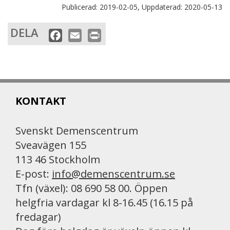
Publicerad:
2019-02-05,
Uppdaterad:
2020-05-13
DELA
F
E
P
a
m
r
c
a
i
e
i
n
b
l
t
KONTAKT
o
o
k
Svenskt Demenscentrum
Sveavägen 155
113 46 Stockholm
E-post:
info@demenscentrum.se
Tfn (växel): 08 690 58 00. Öppen
helgfria vardagar kl 8-16.45 (16.15 på
fredagar)