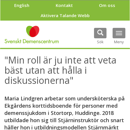
H
English
Kontakt
Om oss
o
p
Aktivera Talande Webb
p
a
t
Tog
i
navi
Sök
Meny
l
l
h
"Min roll är ju inte att veta
u
v
bäst utan att hålla i
u
diskussionerna"
d
i
n
n
Maria Lindgren arbetar som undersköterska på
e
Ekgårdens korttidsboende för personer med
h
demenssjukdom i Stortorp, Huddinge. 2018
å
l
utbildade hon sig till Stjärninstruktör och snart
l
håller hon i utbildningsmodellen Stjärnmärkt