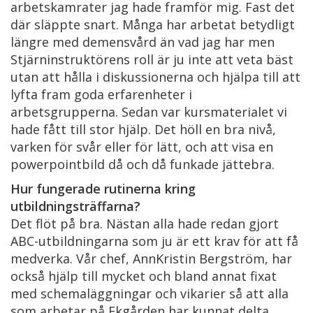
arbetskamrater jag hade framför mig. Fast det
där släppte snart. Många har arbetat betydligt
längre med demensvård än vad jag har men
Stjärninstruktörens roll är ju inte att veta bäst
utan att hålla i diskussionerna och hjälpa till att
lyfta fram goda erfarenheter i
arbetsgrupperna. Sedan var kursmaterialet vi
hade fått till stor hjälp. Det höll en bra nivå,
varken för svår eller för lätt, och att visa en
powerpointbild då och då funkade jättebra.
Hur fungerade rutinerna kring
utbildningsträffarna?
Det flöt på bra. Nästan alla hade redan gjort
ABC-utbildningarna som ju är ett krav för att få
medverka. Vår chef, AnnKristin Bergström, har
också hjälp till mycket och bland annat fixat
med schemaläggningar och vikarier så att alla
som arbetar på Ekgården har kunnat delta.