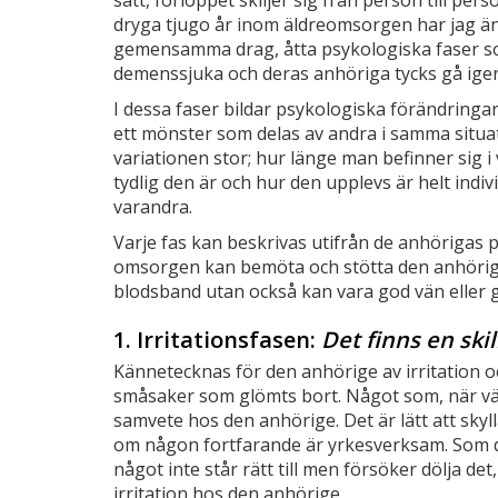
sätt, förloppet skiljer sig från person till per
dryga tjugo år inom äldreomsorgen har jag än
gemensamma drag, åtta psykologiska faser s
demenssjuka och deras anhöriga tycks gå ige
I dessa faser bildar psykologiska förändringa
ett mönster som delas av andra i samma situat
variationen stor; hur länge man befinner sig i 
tydlig den är och hur den upplevs är helt indi
varandra.
Varje fas kan beskrivas utifrån de anhörigas 
omsorgen kan bemöta och stötta den anhörige.
blodsband utan också kan vara god vän eller 
1. Irritationsfasen:
Det finns en ski
Kännetecknas för den anhörige av irritation och
småsaker som glömts bort. Något som, när väl e
samvete hos den anhörige. Det är lätt att skyl
om någon fortfarande är yrkesverksam. Som 
något inte står rätt till men försöker dölja det,
irritation hos den anhörige.