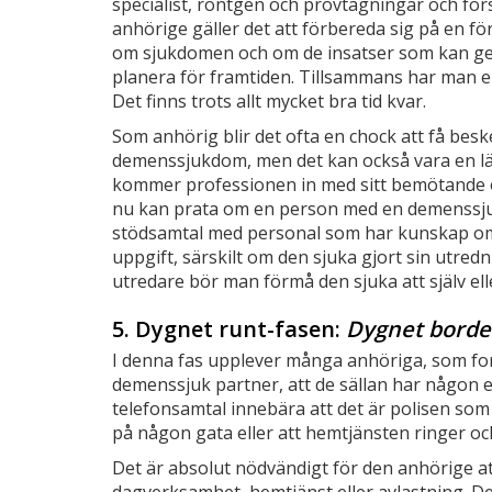
specialist, röntgen och provtagningar och f
anhörige gäller det att förbereda sig på en fö
om sjukdomen och om de insatser som kan ge
planera för framtiden. Tillsammans har man en
Det finns trots allt mycket bra tid kvar.
Som anhörig blir det ofta en chock att få bes
demenssjukdom, men det kan också vara en lätt
kommer professionen in med sitt bemötande o
nu kan prata om en person med en demenssjuk
stödsamtal med personal som har kunskap om
uppgift, särskilt om den sjuka gjort sin utred
utredare bör man förmå den sjuka att själv el
5. Dygnet runt-fasen:
Dygnet borde
I denna fas upplever många anhöriga, som fo
demenssjuk partner, att de sällan har någon e
telefonsamtal innebära att det är polisen som
på någon gata eller att hemtjänsten ringer och 
Det är absolut nödvändigt för den anhörige att