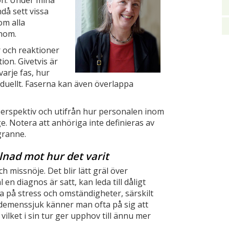
son. Under mina
då sett vissa
om alla
nom.
r och reaktioner
ion. Givetvis är
varje fas, hur
viduellt. Faserna kan även överlappa
perspektiv och utifrån hur personalen inom
 Notera att anhöriga inte definieras av
granne.
llnad mot hur det varit
 missnöje. Det blir lätt gräl över
n diagnos är satt, kan leda till dåligt
la på stress och omständigheter, särskilt
demenssjuk känner man ofta på sig att
 vilket i sin tur ger upphov till ännu mer