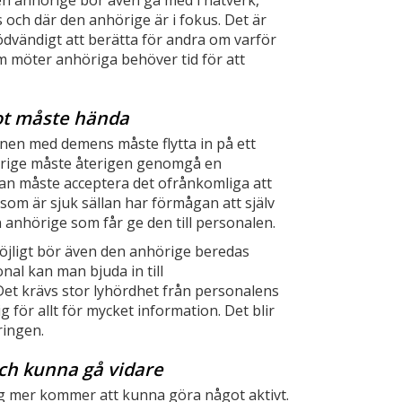
en anhörige bör även gå med i nätverk,
och där den anhörige är i fokus. Det är
nödvändigt att berätta för andra om varför
m möter anhöriga behöver tid för att
got måste hända
nen med demens måste flytta in på ett
nhörige måste återigen genomgå en
n måste acceptera det ofrånkomliga att
en som är sjuk sällan har förmågan att själv
en anhörige som får ge den till personalen.
öjligt bör även den anhörige beredas
al kan man bjuda in till
Det krävs stor lyhördhet från personalens
 för allt för mycket information. Det blir
ringen.
ch kunna gå vidare
ig mer kommer att kunna göra något aktivt.