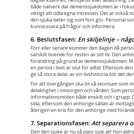
dagverksamhet, hemtjänst eller avlastning. D
både nätverk där demenssjukdomen är i fokus 
viktigt att odla egna intressen. Det är också 
den sjuka beter sig som hon gör. Personal so
kunna svara på frågor och informera.
6. Beslutsfasen:
En skiljelinje – nå
Förr eller senare kommer den dagen då perso
särskilt boende för resten av sitt liv. Den a
förändring på grund av demenssjukdomen. Ma
en period i livet är slut för alltid. Eftersom d
ge så stora delar av sin livshistoria blir det d
För att övergången ska bli så skonsam som m
delaktighet i omsorgen och vården. Som person
informationsmöten både enskilt och i grupp. 
sida, eftersom den anhörige sällan är mottaglig
återigen en kris för den anhörige med föränd
7. Separationsfasen:
Att separera o
Den den sjuke är nu så pass sjuk att hon aldr