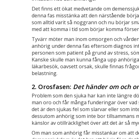
Det finns ett ökat medvetande om demenssjuk
denna fas misstänka att den närstående börja
som alltid varit så noggrann och nu börjar små
med att komma i tid som börjar komma försen
Tyvärr möter man inom omsorgen och vården s
anhörig under denna fas eftersom diagnos in
personen som patient på grund av stress, söm
Kanske skulle man kunna fånga upp anhöriga t
läkarbesök, oavsett orsak, skulle finnas frågo
belastning.
2. Orosfasen:
Det händer om och o
Problem som den sjuka har kan inte längre dö
man oro och får många funderingar över vad som
det är den sjukas fel som slarvar eller som in
dessutom anhörig som inte bor tillsammans m
känslor av otillräcklighet över att det är så m
Om man som anhörig får misstankar om att d