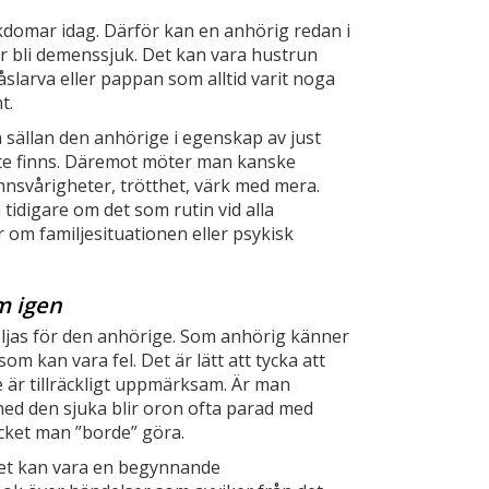
domar idag. Därför kan en anhörig redan i
r bli demenssjuk. Det kan vara hustrun
slarva eller pappan som alltid varit noga
t.
ällan den anhörige i egenskap av just
te finns. Däremot möter man kanske
nsvårigheter, trötthet, värk med mera.
idigare om det som rutin vid alla
r om familjesituationen eller psykisk
m igen
ljas för den anhörige. Som anhörig känner
 kan vara fel. Det är lätt att tycka att
te är tillräckligt uppmärksam. Är man
ed den sjuka blir oron ofta parad med
ycket man ”borde” göra.
et kan vara en begynnande