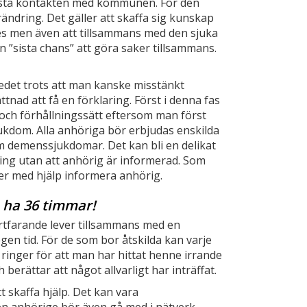
örsta kontakten med kommunen. För den
rändring. Det gäller att skaffa sig kunskap
s men även att tillsammans med den sjuka
 ”sista chans” att göra saker tillsammans.
kedet trots att man kanske misstänkt
nad att få en förklaring. Först i denna fas
ch förhållningssätt eftersom man först
dom. Alla anhöriga bör erbjudas enskilda
 demenssjukdomar. Det kan bli en delikat
ning utan att anhörig är informerad. Som
ler med hjälp informera anhörig.
 ha 36 timmar!
rtfarande lever tillsammans med en
gen tid. För de som bor åtskilda kan varje
 ringer för att man har hittat henne irrande
berättar att något allvarligt har inträffat.
 skaffa hjälp. Det kan vara