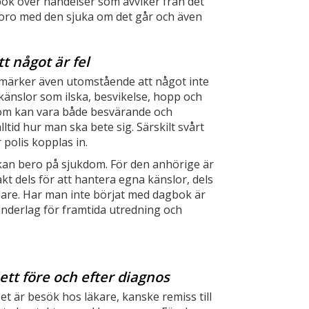
ok över händelser som avviker från det
n oro med den sjuka om det går och även
t något är fel
märker även utomstående att något inte
änslor som ilska, besvikelse, hopp och
 som kan vara både besvärande och
tid hur man ska bete sig. Särskilt svårt
polis kopplas in.
 kan bero på sjukdom. För den anhörige är
kt dels för att hantera egna känslor, dels
dare. Har man inte börjat med dagbok är
 underlag för framtida utredning och
 ett före och efter diagnos
t är besök hos läkare, kanske remiss till