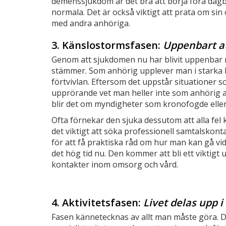
demenssjukdom är det bra att börja föra dagb
normala. Det är också viktigt att prata om si
med andra anhöriga.
3. Känslostormsfasen:
Uppenbart at
Genom att sjukdomen nu har blivit uppenbar 
stämmer. Som anhörig upplever man i starka k
förtvivlan. Eftersom det uppstår situationer
upprörande vet man heller inte som anhörig all
blir det om myndigheter som kronofogde eller 
Ofta förnekar den sjuka dessutom att alla fel
det viktigt att söka professionell samtalskonta
för att få praktiska råd om hur man kan gå vi
det hög tid nu. Den kommer att bli ett viktigt
kontakter inom omsorg och vård.
4. Aktivitetsfasen:
Livet delas upp i
Fasen kännetecknas av allt man måste göra. De