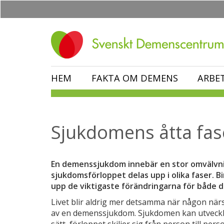
Hoppa
till
huvudinnehåll
HEM
FAKTA OM DEMENS
ARBE
Sjukdomens åtta fas
En demenssjukdom innebär en stor omvälvnin
sjukdomsförloppet delas upp i olika faser. B
upp de viktigaste förändringarna för både 
Livet blir aldrig mer detsamma när någon nä
av en demenssjukdom. Sjukdomen kan utvecklas