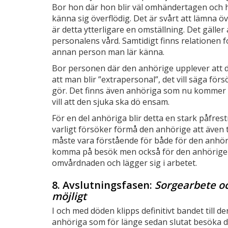
Bor hon där hon blir väl omhändertagen och h
känna sig överflödig. Det är svårt att lämna öv
är detta ytterligare en omställning. Det gälle
personalens vård. Samtidigt finns relationen f
annan person man lär känna.
Bor personen där den anhörige upplever att det
att man blir ”extrapersonal”, det vill säga för
gör. Det finns även anhöriga som nu kommer ä
vill att den sjuka ska dö ensam.
För en del anhöriga blir detta en stark påfrest
varligt försöker förmå den anhörige att även t
måste vara förstående för både för den anhöri
komma på besök men också för den anhörige so
omvårdnaden och lägger sig i arbetet.
8. Avslutningsfasen:
Sorgearbete oc
möjligt
I och med döden klipps definitivt bandet till de
anhöriga som för länge sedan slutat besöka 