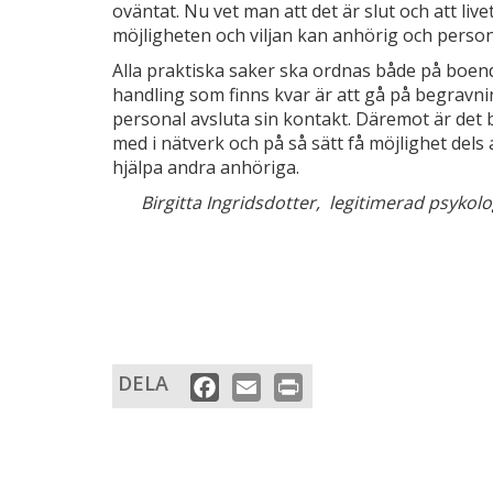
oväntat. Nu vet man att det är slut och att liv
möjligheten och viljan kan anhörig och person
Alla praktiska saker ska ordnas både på boe
handling som finns kvar är att gå på begravn
personal avsluta sin kontakt. Däremot är det b
med i nätverk och på så sätt få möjlighet dels a
hjälpa andra anhöriga.
Birgitta Ingridsdotter, legitimerad psykol
DELA
Facebook
Email
Print