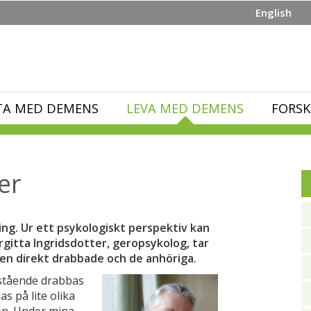
English
TA MED DEMENS
LEVA MED DEMENS
FORSK
er
g. Ur ett psykologiskt perspektiv kan
irgitta Ingridsdotter, geropsykolog, tar
den direkt drabbade och de anhöriga.
rstående drabbas
 på lite olika