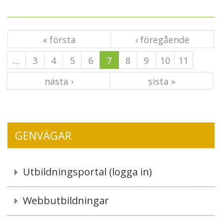
« första
‹ föregående
…
3
4
5
6
7
8
9
10
11
nästa ›
sista »
GENVÄGAR
Utbildningsportal (logga in)
Webbutbildningar