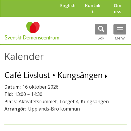
H
English
Kontak
Om
o
t
oss
p
p
a
Tog
t
navi
i
Sök
Meny
l
l
Kalender
h
u
v
Café Livslust • Kungsängen
u
d
i
Datum:
16 oktober 2026
n
Tid:
13:00 – 14:30
n
Plats:
Aktivitetsrummet, Torget 4, Kungsängen
e
h
Arrangör:
Upplands-Bro kommun
å
l
l