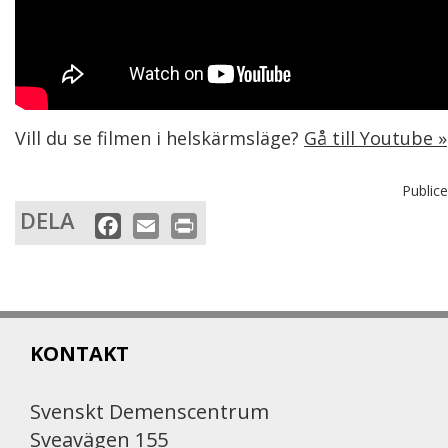
Vill du se filmen i helskärmsläge?
Gå till Youtube »
Public
DELA
F
E
P
a
m
r
c
a
i
e
i
n
b
l
t
KONTAKT
o
o
k
Svenskt Demenscentrum
Sveavägen 155