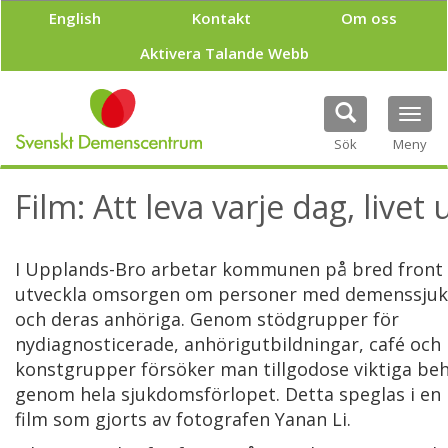
H
English
Kontakt
Om oss
o
p
Aktivera Talande Webb
p
a
t
Tog
i
navi
Sök
Meny
l
l
h
Film: Att leva varje dag, livet u
u
v
u
I Upplands-Bro arbetar kommunen på bred front 
d
i
utveckla omsorgen om personer med demenssju
n
och deras anhöriga. Genom stödgrupper för
n
nydiagnosticerade, anhörigutbildningar, café och
e
konstgrupper försöker man tillgodose viktiga be
h
å
genom hela sjukdomsförlopet. Detta speglas i en 
l
film som gjorts av fotografen Yanan Li.
l