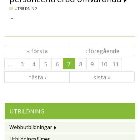
UTBILDNING
...
« första
‹ föregående
…
3
4
5
6
7
8
9
10
11
nästa ›
sista »
UTBILDNING
Webbutbildningar
Utbildningsfilmer