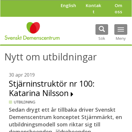
H
English
Kontak
Om
o
t
oss
p
p
a
Tog
t
navi
i
Sök
Meny
l
l
Nytt om utbildningar
h
u
v
u
30 apr 2019
d
Stjärninstruktör nr 100:
i
Katarina Nilsson
n
n
UTBILDNING
e
h
Sedan drygt ett år tillbaka driver Svenskt
å
Demenscentrum konceptet Stjärnmärkt, en
l
utbildningsmodell som riktar sig till
l
demensboenden, äldreboenden,