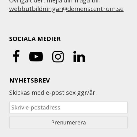
Övriga tider, mejla din fråga till:
webbutbildningar@demenscentrum.se
SOCIALA MEDIER
NYHETSBREV
Skickas med e-post sex ggr/år.