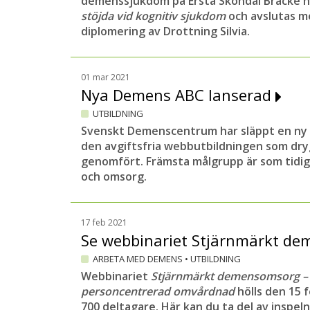
demenssjukdom på Ersta Sköndal Bräcke h
stöjda vid kognitiv sjukdom
och avslutas 
diplomering av Drottning Silvia.
01 mar 2021
Nya Demens ABC lanserad
UTBILDNING
Svenskt Demenscentrum har släppt en ny 
den avgiftsfria webbutbildningen som dry
genomfört. Främsta målgrupp är som tidig
och omsorg.
17 feb 2021
Se webbinariet Stjärnmärkt d
ARBETA MED DEMENS
•
UTBILDNING
Webbinariet
Stjärnmärkt demensomsorg – f
personcentrerad omvårdnad
hölls den 15 
700 deltagare. Här kan du ta del av inspel