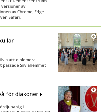
 Svenskt Demenscentrums
 versioner av
sionen av Chrome, Edge
ven Safari.
kullar
ilvia att diplomera
gt passade Siiviahemmet
å för diakoner
ördjupa sig i