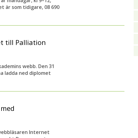
 är måndagar, kl 9–12,
t är som tidigare, 08 690
till Palliation
nsakademins webb. Den 31
na ladda ned diplomet
a med
webbläsaren Internet