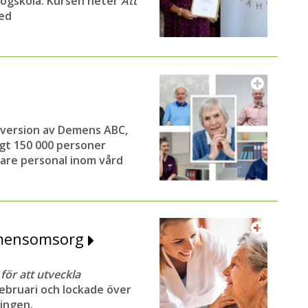
ögskola. Kursen heter
Att
med
version av Demens ABC,
gt 150 000 personer
are personal inom vård
emensomsorg
ör att utveckla
februari och lockade över
ningen.