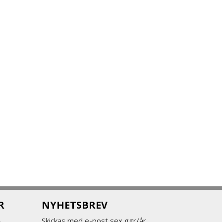
R
NYHETSBREV
Skickas med e-post sex ggr/år.