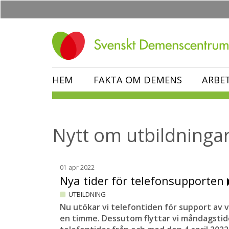
Hoppa
till
huvudinnehåll
HEM
FAKTA OM DEMENS
ARBE
Nytt om utbildninga
01 apr 2022
Nya tider för telefonsupporten
UTBILDNING
Nu utökar vi telefontiden för support av
en timme. Dessutom flyttar vi måndagstide