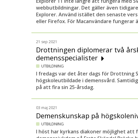
Explorer 11 inte längre att fungera med
webbutbildningar. Det gäller även tidigare
Explorer. Använd istället den senaste ver
eller Firefox. För Macanvändare fungerar ä
21 sep 2021
Drottningen diplomerar två års
demensspecialister
UTBILDNING
I fredags var det åter dags för Drottning S
högskoleutbildade i demensvård. Samtidi
på att fira sin 25-årsdag.
03 maj 2021
Demenskunskap på högskoleniv
UTBILDNING
I höst har kyrkans diakoner möjlighet att f