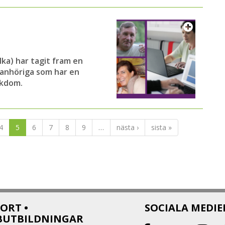
a) har tagit fram en
l anhöriga som har en
ukdom.
4
5
6
7
8
9
…
nästa ›
sista »
ORT •
SOCIALA MEDIE
BUTBILDNINGAR