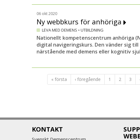
06 okt 2020
Ny webbkurs för anhöriga
LEVA MED DEMENS
•
UTBILDNING
Nationellt kompetenscentrum anhöriga (Nk
digital navigeringskurs. Den vänder sig til
närstående med demens eller kognitiv sj
« första
‹ föregående
1
2
3
KONTAKT
SUPP
WEB
Svenskt Demenscentrum