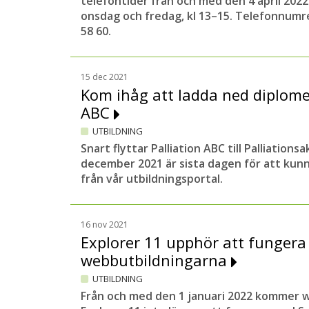
telefontider från och med den 4 april 2022
onsdag och fredag, kl 13–15. Telefonnumre
58 60.
15 dec 2021
Kom ihåg att ladda ned diplomet 
ABC
UTBILDNING
Snart flyttar Palliation ABC till Palliatio
december 2021 är sista dagen för att kun
från vår utbildningsportal.
16 nov 2021
Explorer 11 upphör att funger
webbutbildningarna
UTBILDNING
Från och med den 1 januari 2022 kommer 