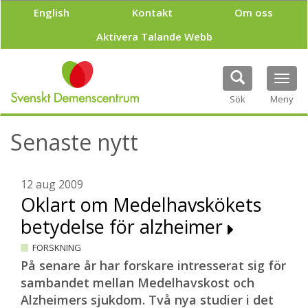
H
English
Kontakt
Om oss
o
p
Aktivera Talande Webb
p
a
t
Tog
i
navi
Sök
Meny
l
l
h
Senaste nytt
u
v
u
12 aug 2009
d
Oklart om Medelhavskökets
i
n
betydelse för alzheimer
n
e
FORSKNING
h
På senare år har forskare intresserat sig för
å
sambandet mellan Medelhavskost och
l
l
Alzheimers sjukdom. Två nya studier i det