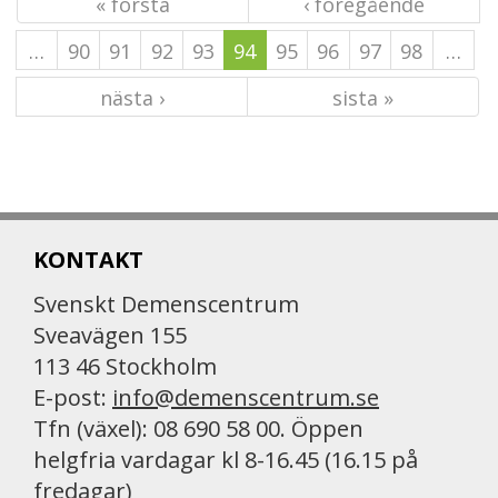
« första
‹ föregående
…
90
91
92
93
94
95
96
97
98
…
nästa ›
sista »
KONTAKT
Svenskt Demenscentrum
Sveavägen 155
113 46 Stockholm
E-post:
info@demenscentrum.se
Tfn (växel): 08 690 58 00. Öppen
helgfria vardagar kl 8-16.45 (16.15 på
fredagar)