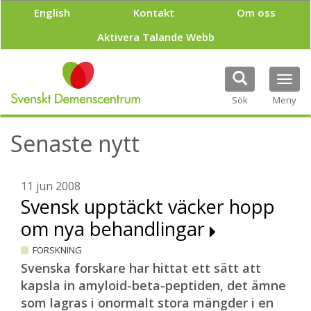
H
English
Kontakt
Om oss
o
p
Aktivera Talande Webb
p
a
t
Tog
i
navi
Sök
Meny
l
l
h
Senaste nytt
u
v
u
11 jun 2008
d
Svensk upptäckt väcker hopp
i
n
om nya behandlingar
n
e
FORSKNING
h
Svenska forskare har hittat ett sätt att
å
kapsla in amyloid-beta-peptiden, det ämne
l
l
som lagras i onormalt stora mängder i en