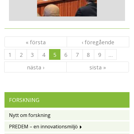
« första
‹ föregående
1
2
3
4
5
6
7
8
9
…
nästa ›
sista »
FORSKNING
Nytt om forskning
PREDEM – en innovationsmiljö