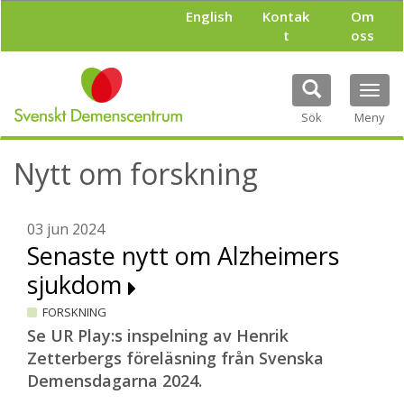
H
English
Kontak
Om
o
t
oss
p
p
a
Tog
t
navi
i
Sök
Meny
l
l
Nytt om forskning
h
u
v
u
03 jun 2024
d
Senaste nytt om Alzheimers
i
sjukdom
n
n
FORSKNING
e
h
Se UR Play:s inspelning av Henrik
å
Zetterbergs föreläsning från Svenska
l
Demensdagarna 2024.
l