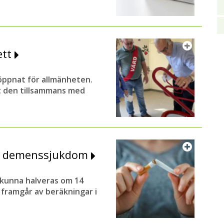
ett
 öppnat för allmänheten.
t den tillsammans med
gga demenssjukdom
 kunna halveras om 14
 framgår av beräkningar i