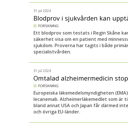
31 jul 2024
Blodprov i sjukvården kan upp
FORSKNING
Ett blodprov som testats i Regin Skåne k
säkerhet visa om en patient med minness
sjukdom. Proverna har tagits i både prim
specialistvården.
31 jul 2024
Omtalad alzheimermedicin stop
FORSKNING
Europeiska läkemedelsmyndigheten (EMA)
lecanemab. Alzheimerläkemedlet som är till
bland annat USA och Japan får därmed int
och övriga EU-länder.