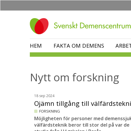
Hoppa
till
huvudinnehåll
HEM
FAKTA OM DEMENS
ARBE
Nytt om forskning
18 sep 2024
Ojämn tillgång till välfärdstekn
FORSKNING
Möjligheten för personer med demenssjukdo
välfärdsteknik beror till stor del på var d