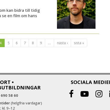
 kan bidra till tidig
 se en film om hans
4
5
6
7
8
9
…
nästa ›
sista »
ORT •
SOCIALA MEDIE
BUTBILDNINGAR
 690 58 60
ntider
(helgfria vardagar)
 kl. 9–12