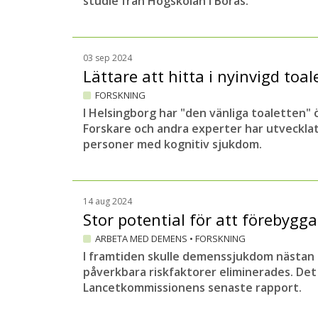
studie från Högskolan i Borås.
03 sep 2024
Lättare att hitta i nyinvigd toal
FORSKNING
I Helsingborg har "den vänliga toaletten"
Forskare och andra experter har utveckla
personer med kognitiv sjukdom.
14 aug 2024
Stor potential för att föreby
ARBETA MED DEMENS
•
FORSKNING
I framtiden skulle demenssjukdom nästan
påverkbara riskfaktorer eliminerades. Det
Lancetkommissionens senaste rapport.