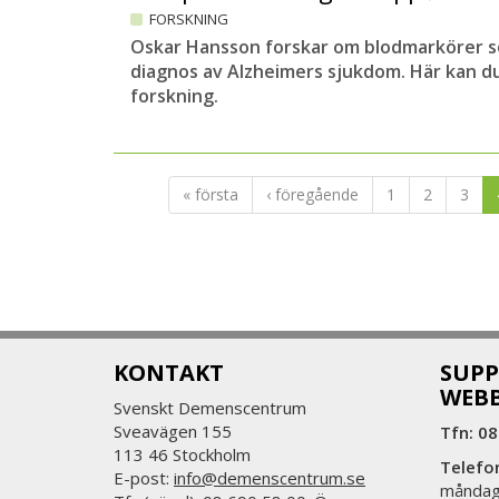
FORSKNING
Oskar Hansson forskar om blodmarkörer som
diagnos av Alzheimers sjukdom. Här kan du
forskning.
« första
‹ föregående
1
2
3
KONTAKT
SUPP
WEB
Svenskt Demenscentrum
Sveavägen 155
Tfn: 08
113 46 Stockholm
Telefo
E-post:
info@demenscentrum.se
måndag: