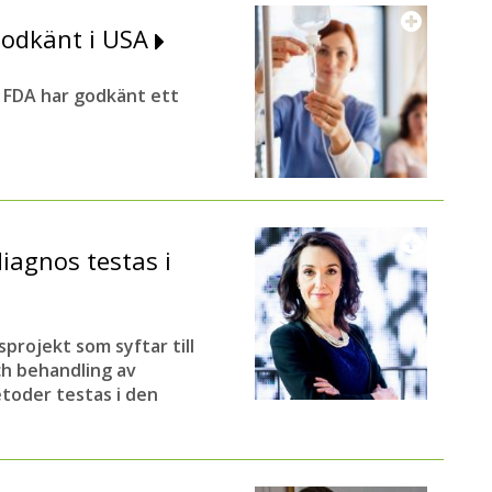
godkänt i USA
FDA har godkänt ett
diagnos testas i
projekt som syftar till
ch behandling av
toder testas i den