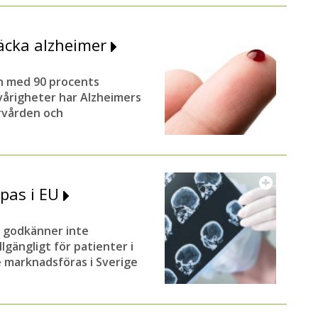
täcka alzheimer
an med 90 procents
vårigheter har Alzheimers
ärvården och
pas i EU
 godkänner inte
gängligt för patienter i
e marknadsföras i Sverige