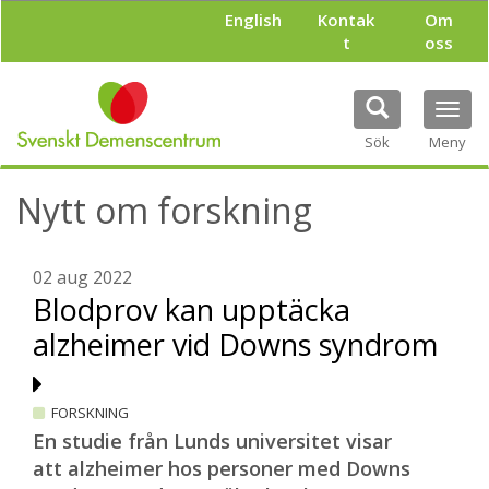
H
English
Kontak
Om
o
t
oss
p
p
a
Tog
t
navi
i
Sök
Meny
l
l
Nytt om forskning
h
u
v
u
02 aug 2022
d
Blodprov kan upptäcka
i
alzheimer vid Downs syndrom
n
n
e
h
FORSKNING
å
En studie från Lunds universitet visar
l
att alzheimer hos personer med Downs
l