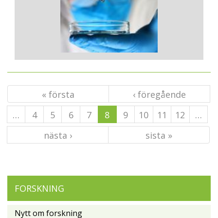
« första
‹ föregående
…
4
5
6
7
8
9
10
11
12
…
nästa ›
sista »
FORSKNING
Nytt om forskning