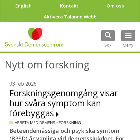
H
English
Kontakt
Om oss
o
p
Aktivera Talande Webb
p
a
t
Tog
i
navi
Sök
Meny
l
l
h
Nytt om forskning
u
v
u
03 feb 2026
d
Forskningsgenomgång visar
i
n
hur svåra symptom kan
n
e
förebyggas
h
å
ARBETA MED DEMENS
•
FORSKNING
l
Beteendemässiga och psykiska symtom
l
(BPSD) är vanliga vid demenssjukdom. För