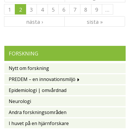
1
2
3
4
5
6
7
8
9
…
nästa ›
sista »
FORSKNING
Nytt om forskning
PREDEM – en innovationsmiljö
Epidemiologi | omvårdnad
Neurologi
Andra forskningsområden
I huvet på en hjärnforskare